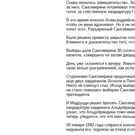
Снова началось замешательство. Зн
за него, Сансеверина потребовал от
голос за собственную кандидатуру? 
В это время епископ Александрийски
чтобы он меня вдохновил. Но я не п
хочет его». Разъяренный Сансеверина
Было решено провести закрытое голо
Климента в доказательство того, чт
Выборы дали Сансеверина 30 голосов
капелле, совершило по залам дворца
День уже склонялся к вечеру. Изму
свою келью разграбленной, как если 
Сторонники Сансеверина продолжали
еще двух кардиналов (Асколи и Пал
Никто не сомкнул глаз. Исход выбор
ни стало помешать выборам Сансевер
претендента.
И Мадруцци решил бросить Сансевер
кандидатуре кардинала Альдобранди
узнал, что Альдобрандини тоже наме
теперь убедился, что это имя боль
30 января 1592 года собрался конкл
окружили его, подняли на плечи и от