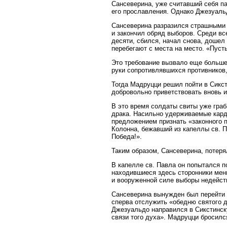
Сансеверина, уже считавший себя п
его прославления. Однако Джезуальд
Сансеверина разразился страшными 
и закончил обряд выборов. Среди в
десяти, сбился, начал снова, дошел
перебегают с места на место. «Пусть
Это требование вызвало еще больше
руки сопротивлявшихся противников
Тогда Мадруцци решил пойти в Сикс
добровольно приветствовать вновь и
В это время солдаты свиты уже граб
драка. Насильно удерживаемые кард
предложением признать «законного 
Колонна, бежавший из капеллы св. П
Победа!».
Таким образом, Сансеверина, потер
В капелле св. Павла он попытался по
находившиеся здесь сторонники мен
и вооруженной силе выборы недейст
Сансеверина вынужден был перейти 
сперва отслужить «обедню святого 
Джезуальдо направился в Сикстинск
связи того духа». Мадруцци бросил