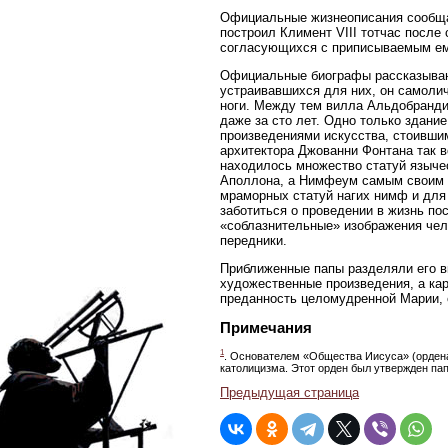
Официальные жизнеописания сообща
построил Климент VIII тотчас после 
согласующихся с приписываемым ем
Официальные биографы рассказывают
устраивавшихся для них, он самоли
ноги. Между тем вилла Альдобрандин
даже за сто лет. Одно только здани
произведениями искусства, стоивши
архитектора Джованни Фонтана так в
находилось множество статуй язычес
Аполлона, а Нимфеум самым своим н
мраморных статуй нагих нимф и для
заботиться о проведении в жизнь по
«соблазнительные» изображения чело
передники.
Приближенные папы разделяли его в
художественные произведения, а ка
преданность целомудренной Марии, 
Примечания
1
. Основателем «Общества Иисуса» (ордена
католицизма. Этот орден был утвержден папо
Предыдущая страница