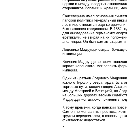
церкви в международных отношениях
сторонников Испании и Франции, ме
Сансеверина имел основания считат
папской политики генеральный инкв
лестнице относится еще ко времени Т
был назначен кардиналом. В 1582 го
для обследования германских епарх
еретиками, не взирая на их положен
апелляции. Он был самым старым и 
Лодовико Мадруцци сыграл большую р
инквизиции.
Влияние Мадруцци во время конклава
короля испанского, мог заявить фор
империи.
Один из братьев Лодовико Мадруцци
южного Тироля у озера Гарда. Благо
торговые пути, соединяющие Австри
между Австрией и Венецией, но Лод
на больших дорогах весьма содейст
Мадруцци мог широко применять подк
К тому времени, когда панский прес
Сам он не мог занять престола, хотя
трудом передвигался, а каноны церк
физических недостатков.