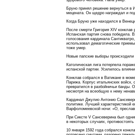
Бруно принял решение вернуться в И
мецената. Он щедро награждал и по
Когда Бруно уже находился в Венеци
После смерти Григория XIV конклав 
Испанская партия снова победила. 
голосования кардинала Сантикватро,
использовал демагогические приемы
тоже умер.
Новые папские выборы происходили 
Католическая лига потерпела пораж
испанской партии. Усилилось влияни
Конклав собрался в Ватикане в моме
Парижа. Корпус итальянских войск, 
превратился в разбойничьи банды. 
несмотря на всеобщую к нему ненав
Кардинал Джулио Антонио Сансевери
политике. Лучшей характеристикой е
Варфоломеевской ночи: «О, преслав
При Сиксте V Сансеверина был одним
в некоторых случаях, противостоять 
10 января 1592 года собрался конкл
потрясено смутами, разорено тяжелы