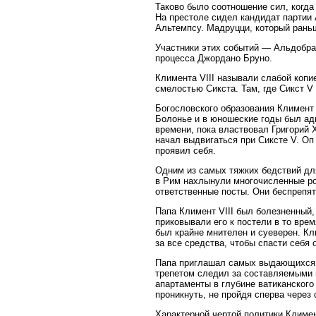
Таково было соотношение сил, когд
На престоле сидел кандидат партии 
Альтемпсу. Мадруцци, который раньш
Участники этих событий — Альдобра
процесса Джордано Бруно.
Климента VIII называли слабой копи
смелостью Сикста. Там, где Сикст V
Богословского образования Климент 
Болонье и в юношеские годы был адв
времени, пока властвовал Григорий 
начал выдвигаться при Сиксте V. Оп
проявил себя.
Одним из самых тяжких бедствий для
в Рим нахлынули многочисленные ро
ответственные посты. Они беспрепят
Папа Климент VIII был болезненный,
приковывали его к постели в то врем
был крайне мнителен и суеверен. Кл
за все средства, чтобы спасти себя 
Папа приглашал самых выдающихся в
трепетом следил за составляемыми и
апартаменты в глубине ватиканского
проникнуть, не пройдя сперва через
Характерной чертой политики Климен