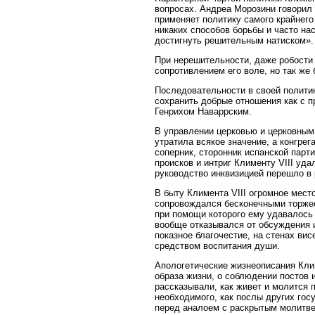
вопросах. Андреа Морозини говорил 
применяет политику самого крайнего
никаких способов борьбы и часто на
достигнуть решительным натиском».
При нерешительности, даже робости 
сопротивлением его воле, но так же
Последовательности в своей политик
сохранить добрые отношения как с п
Генрихом Наваррским.
В управлении церковью и церковным 
утратила всякое значение, а конгре
соперник, сторонник испанской парт
происков и интриг Клименту VIII уд
руководство инквизицией перешло в
В быту Климента VIII огромное мест
сопровождался бесконечными торжес
при помощи которого ему удавалось 
вообще отказывался от обсуждения и
показное благочестие, на стенах ви
средством воспитания души.
Апологетические жизнеописания Клим
образа жизни, о соблюдении постов
рассказывали, как живет и молится п
необходимого, как послы других гос
перед аналоем с раскрытым молитве