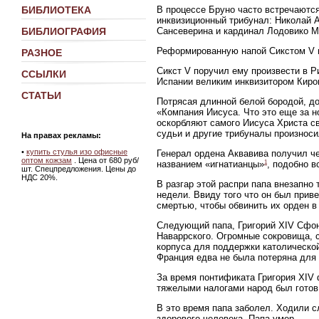
В процессе Бруно часто встречаютс
БИБЛИОТЕКА
инквизиционный трибунал: Николай 
Сансеверина и кардинал Лодовико М
БИБЛИОГРАФИЯ
Реформированную напой Сикстом V и
РАЗНОЕ
Сикст V поручил ему произвести в Р
ССЫЛКИ
Испании великим инквизитором Киро
СТАТЬИ
Потрясая длинной белой бородой, д
«Компания Иисуса. Что это еще за н
оскорбляют самого Иисуса Христа с
судьи и другие трибуналы произноси
На правах рекламы:
•
купить стулья изо офисные
Генерал ордена Аквавива получил че
оптом кожзам
. Цена от 680 руб/
1
названием «игнатианцы»
, подобно в
шт. Спецпредложения. Цены до
НДС 20%.
В разгар этой распри папа внезапно 
недели. Ввиду того что он был прив
смертью, чтобы обвинить их орден в
Следующий папа, Григорий XIV Сфон
Наваррского. Огромные сокровища, 
корпуса для поддержки католическо
Франция едва не была потеряна для 
За время понтификата Григория XIV
тяжелыми налогами народ был готов
В это время папа заболел. Ходили с
здорового человека. Папа умер.