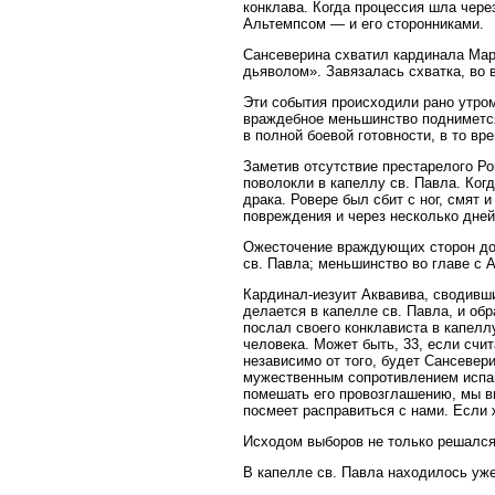
конклава. Когда процессия шла чер
Альтемпсом — и его сторонниками.
Сансеверина схватил кардинала Марк
дьяволом». Завязалась схватка, во 
Эти события происходили рано утром
враждебное меньшинство поднимется 
в полной боевой готовности, в то вр
Заметив отсутствие престарелого Ро
поволокли в капеллу св. Павла. Ког
драка. Ровере был сбит с ног, смят
повреждения и через несколько дней
Ожесточение враждующих сторон дос
св. Павла; меньшинство во главе с 
Кардинал-иезуит Аквавива, сводивши
делается в капелле св. Павла, и об
послал своего конклависта в капелл
человека. Может быть, 33, если счи
независимо от того, будет Сансевер
мужественным сопротивлением испан
помешать его провозглашению, мы вы
посмеет расправиться с нами. Если 
Исходом выборов не только решался
В капелле св. Павла находилось уж