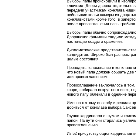
Выборы папы происходили в изолиро
ключом». Двери дворца тщательно з
передачи участникам конклава нищи
небольшие кельи-камеры из дощатых
конклавистами кроме того, в заперт
после провозглашения папы грабила 
Выборы папы обычно сопровождались
Дворянские фамилии сводили между 
настоящие осады и сражения.
Дипломатические представительства
кандидатов. Широко был распростра
целые состояния.
Проводить голосование в конклаве м
что новый папа должен собрать две
или провозглашением.
Провозглашение заключалось в том, 
ковре, собирала вокруг него всех, п
нового папу облекали в одеяние пер
Именно к этому способу и решили п
добиться от конклава выбора Сансев
Группа кардиналов с шумом и крикам
папой. На пути они старались увлеч
провозглашению.
Из 52 присутствующих кардиналов в