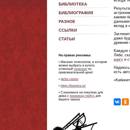
всегда т
БИБЛИОТЕКА
Результа
астроном
БИБЛИОГРАФИЯ
какими б
данными 
РАЗНОЕ
вклад в 
ССЫЛКИ
Заглянит
даже буд
СТАТЬИ
древние 
Каждую к
Либо, ск
На правах рекламы:
книгу
и с
•
Магазин телескопов, в котором
можно выбрать и купить
Надеюсь,
отличный
телескоп
по
есть авт
привлекательной цене!
•
gizbo casino
«Кабинет
•
https://boostra.ru/
• Сэкономьте на покупках для
дома с
промокод глобус
для
вашего заказа