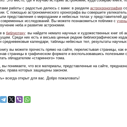
ихо. Это место, где я изучаю историю астрономии, куда собираю книги,
тами работы с радостью делюсь с вами: в разделе
астрохронография
со
ии. С помощью астрономического хронографа вы совершите увлекательн
ыли представления о мироздании и небесных телах у представителей др
современных исследований. Вы можете познакомиться поближе с
учены
изучение неба и развитие астрономии.
е в
библиотеку
: вы найдете немало научных и художественных книг об 
ущем. Среди них есть и весьма ценные редкие библиографические изда
и средневековые календари, таблицы небесных тел, результаты научных
нигу вы можете прочесть прямо на сайте, перелистывая страницы, как 
ачав страницы в графическом формате и воспользовавшись полезными 
тать обладателем «старинного» тома.
 вы понимаете, что все материалы, представленные на сайте, предназна
оры, права которых защищены законом.
ъ» всегда открыт для вас. Добро пожаловать!