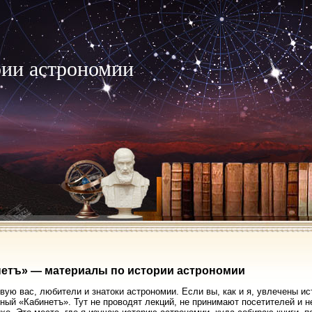
рии астрономии
етъ» — материалы по истории астрономии
вую вас, любители и знатоки астрономии. Если вы, как и я, увлечены ис
ный «Кабинетъ». Тут не проводят лекций, не принимают посетителей и 