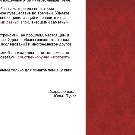
 посвященные этой интереснейшей теме.
браны материалы по истории
ое путешествие во времени. Узнаете,
евних цивилизаций и сравните их с
ми разных эпох
, внесшими заметный
астрономии, ее прошлом, настоящем и
ния. Здесь собраны звездные атласы,
 исследований и многое-многое другое.
если бы находились в читальном зале.
советами,
собственноручно изготовить
чены только для ознакомления: у книг
Искренне ваш,
Юрий Гирин