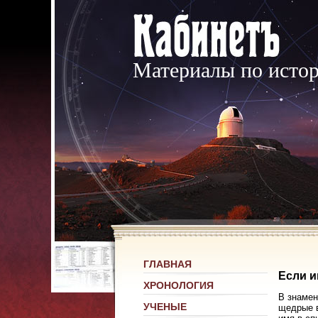
Материалы по исто
ГЛАВНАЯ
Если и
ХРОНОЛОГИЯ
В знамен
УЧЕНЫЕ
щедрые в