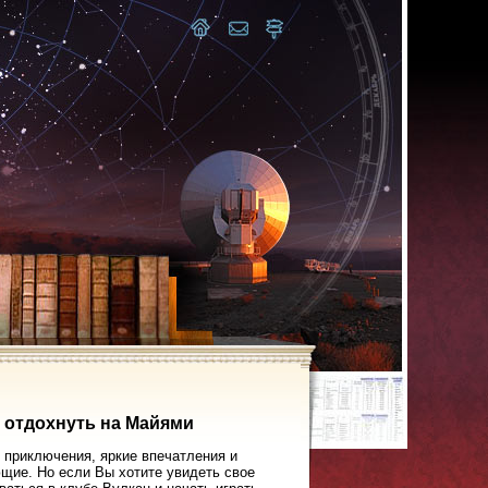
о отдохнуть на Майями
 приключения, яркие впечатления и
щие. Но если Вы хотите увидеть свое