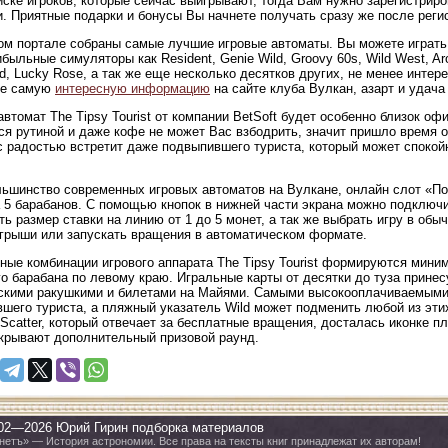
иске игроков, которые сейчас выигрывают, тогда Вам нужно зарегистриро
и. Приятные подарки и бонусы Вы начнете получать сразу же после реги
ом портале собраны самые лучшие игровые автоматы. Вы можете играть 
ибыльные симуляторы как Resident, Genie Wild, Groovy 60s, Wild West, Ar
ld, Lucky Rose, а так же еще несколько десятков других, не менее интер
те самую
интересную информацию
на сайте клуба Вулкан, азарт и удача
автомат The Tipsy Tourist от компании BetSoft будет особенно близок о
ся рутиной и даже кофе не может Вас взбодрить, значит пришло время о
 радостью встретит даже подвыпившего туриста, который может спокойн
льшинство современных игровых автоматов на Вулкане, онлайн слот «П
 5 барабанов. С помощью кнопок в нижней части экрана можно подключит
ть размер ставки на линию от 1 до 5 монет, а так же выбрать игру в о
грыши или запускать вращения в автоматическом формате.
ые комбинации игрового аппарата The Tipsy Tourist формируются мини
го барабана по левому краю. Игральные карты от десятки до туза прине
скими ракушкими и билетами на Майями. Самыми высокооплачиваемыми
шего туриста, а пляжный указатель Wild может подменить любой из этих
Scatter, который отвечает за бесплатные вращения, досталась иконке пл
крывают дополнительный призовой раунд.
02—2026 Юрий Гирин подборка материалов
нетъ» — История астрономии. Все права на тексты книг принадлежат их авторам!