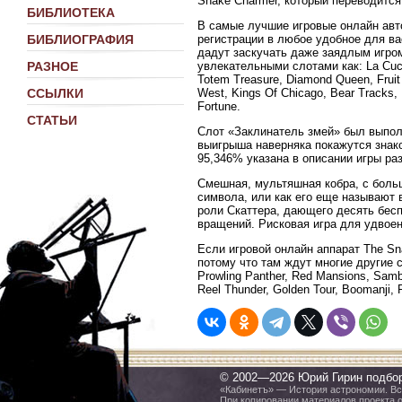
Snake Charmer, который переводится
БИБЛИОТЕКА
В самые лучшие игровые онлайн ав
регистрации в любое удобное для ва
БИБЛИОГРАФИЯ
дадут заскучать даже заядлым игром
увлекательными слотами как: La Cucar
РАЗНОЕ
Totem Treasure, Diamond Queen, Fruit C
West, Kings Of Chicago, Bear Tracks, 
ССЫЛКИ
Fortune.
СТАТЬИ
Слот «Заклинатель змей» был выпол
выигрыша наверняка покажутся знако
95,346% указана в описании игры разр
Смешная, мультяшная кобра, с боль
символа, или как его еще называют 
роли Скаттера, дающего десять бесп
вращений. Рисковая игра для удвое
Если игровой онлайн аппарат The Sn
потому что там ждут многие другие с
Prowling Panther, Red Mansions, Samba 
Reel Thunder, Golden Tour, Boomanji, 
© 2002—2026 Юрий Гирин подбо
«Кабинетъ» — История астрономии. Все
При копировании материалов проекта 