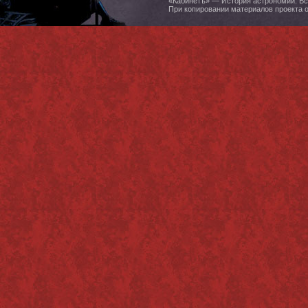
«Кабинетъ» — История астрономии. Все
При копировании материалов проекта 