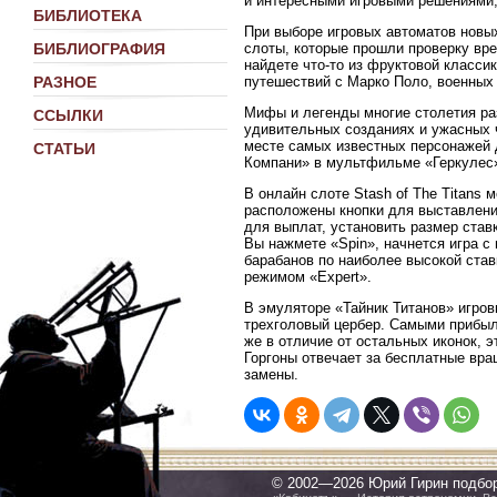
и интересными игровыми решениями, 
БИБЛИОТЕКА
При выборе игровых автоматов новых
слоты, которые прошли проверку вр
БИБЛИОГРАФИЯ
найдете что-то из фруктовой класси
путешествий с Марко Поло, военных
РАЗНОЕ
Мифы и легенды многие столетия ра
ССЫЛКИ
удивительных созданиях и ужасных ч
месте самых известных персонажей 
СТАТЬИ
Компани» в мультфильме «Геркулес
В онлайн слоте Stash of The Titans
расположены кнопки для выставлени
для выплат, установить размер ставк
Вы нажмете «Spin», начнется игра с
барабанов по наиболее высокой став
режимом «Expert».
В эмуляторе «Тайник Титанов» игров
трехголовый цербер. Самыми прибыл
же в отличие от остальных иконок, 
Горгоны отвечает за бесплатные вра
замены.
© 2002—2026 Юрий Гирин подбо