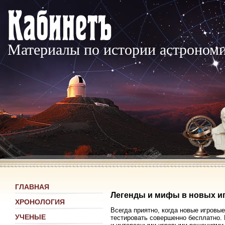
Материалы по истории астроном
ГЛАВНАЯ
Легенды и мифы в новых и
ХРОНОЛОГИЯ
Всегда приятно, когда новые игровы
УЧЕНЫЕ
тестировать совершенно бесплатно. 