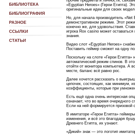
прочие предметы и личности, связан
БИБЛИОТЕКА
«Egyptian Heroes» (Герои Египта). 
оригинальные идеи для своих модел
БИБЛИОГРАФИЯ
Но, для начала производитель «Net 
демонстративном режиме. Этот режим 
РАЗНОЕ
конечно же, для удовольствия. Став
игрока Rox casino может оставаться 
ССЫЛКИ
знания.
СТАТЬИ
Видео слот «Egyptian Heroes» снаб
Поставить геймер сможет на одну пол
Поскольку на слоте «Герои Египта» 
автоматический режим спинов. В это
отойти от монитора компьютера. А во
месте, баланс всё равно рос.
Далее хочется рассказать о выигрыш
цепочек, состоящих, как минимум, и
коэффициенты, которые при умножен
Есть ещё одна очень интересная опци
означает, что во время очередного 
Если на ней формируется призовой с
В имитаторе «Герои Египта» геймеры
изменения, и всё это благодаря буш
Древнего Египта, их узнают.
«Дикий» знак — это логотип имитато