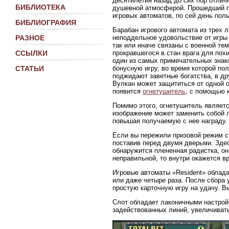
десятилетия назад до сих пор отли
БИБЛИОТЕКА
душевной атмосферой. Прошедший пр
игровых автоматов, по сей день пол
БИБЛИОГРАФИЯ
Барабан игрового автомата из трех 
неподдельное удовольствие от игры
РАЗНОЕ
так или иначе связаны с военной те
прокравшегося в стан врага для пох
ССЫЛКИ
один из самых примечательных знако
бонусную игру, во время которой п
СТАТЬИ
поджидают заветные богатства, в др
Вулкан может защититься от одной 
появится
огнетушитель
, с помощью 
Помимо этого, огнетушитель являет
изображение может заменить собой 
повышая получаемую с нее награду.
Если вы пережили призовой режим с 
поставив перед двумя дверьми. Здес
обнаружится плененная радистка, о
неправильной, то внутри окажется в
Игровые автоматы «Resident» облада
или даже четыре раза. После сбора 
простую карточную игру на удачу. В
Слот обладает лаконичными настрой
задействованных линий, увеличивать