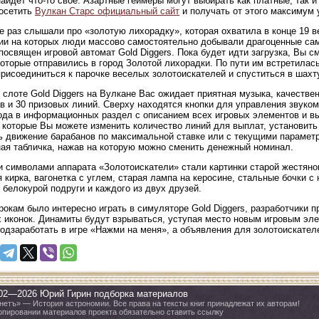
айдет что-то свое. Азартные геймеры могут выбирать как платные, так 
осетить
Вулкан Старс официальный сайт
и получать от этого максимум 
е раз слышали про «золотую лихорадку», которая охватила в конце 19 
ии на которых люди массово самостоятельно добывали драгоценные са
посвящен игровой автомат Gold Diggers. Пока будет идти загрузка, Вы 
которые отправились в город Золотой лихорадки. По пути им встретилас
рисоединиться к парочке веселых золотоискателей и спуститься в шахт
 слоте Gold Diggers на Вулкане Вас ожидает приятная музыка, качестве
в и 30 призовых линий. Сверху находятся кнопки для управления звуко
ода в информационных раздел с описанием всех игровых элементов и вы
 которые Вы можете изменить количество линий для выплат, установить 
ь движение барабанов по максимальной ставке или с текущими параметра
ая табличка, нажав на которую можно сменить денежный номинал.
 символами аппарата «Золотоискатели» стали картинки старой жестяно
 кирка, вагонетка с углем, старая лампа на керосине, стальные бочки 
 белокурой подруги и каждого из двух друзей.
рокам было интересно играть в симуляторе Gold Diggers, разработчики
 иконок. Динамиты будут взрываться, уступая место новым игровым эл
одзаработать в игре «Нажми на меня», а объявления для золотоискателе
02—2026 Юрий Гирин подборка материалов
нетъ» — История астрономии. Все права на тексты книг принадлежат их авторам!
опировании материалов проекта обязательно ставить ссылку