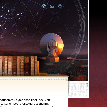
отправить в далекое прошлое или
лкане просто огромен, а значит,