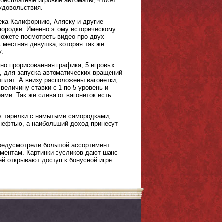
и бесплатные игровые автоматы, чтобы
удовольствия.
века Калифорнию, Аляску и другие
мородки. Именно этому историческому
сможете посмотреть видео про двух
ь местная девушка, которая так же
у.
нно прорисованная графика, 5 игровых
м, для запуска автоматических вращений
плат. А внизу расположены вагонетки,
величину ставки с 1 по 5 уровень и
ми. Так же слева от вагонеток есть
к тарелки с намытыми самородками,
с нефтью, а наибольший доход принесут
 предусмотрели большой ассортимент
ементам. Картинки сусликов дают шанс
й открывают доступ к бонусной игре.