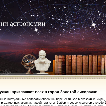
рии астрономии
улкан приглашает всех в город Золотой лихорадки
ные виртуальные аппараты способны перенести Вас в сказочные миры, 
 в удаленных уголках нашей планеты. Выбор игровых сюжетов в клубе Ву