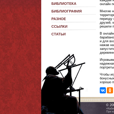
каждый н
БИБЛИОТЕКА
онлайн п
Многие н
БИБЛИОГРАФИЯ
территор
периоду 
РАЗНОЕ
друзей, 
решили п
ССЫЛКИ
В онлайн
СТАТЬИ
барабано
и для вх
нажав на
запустит
деревянн
Игровыми
надежная
портреты
Чтобы иг
бонусных
хорошо п
© 20
«Каби
При к