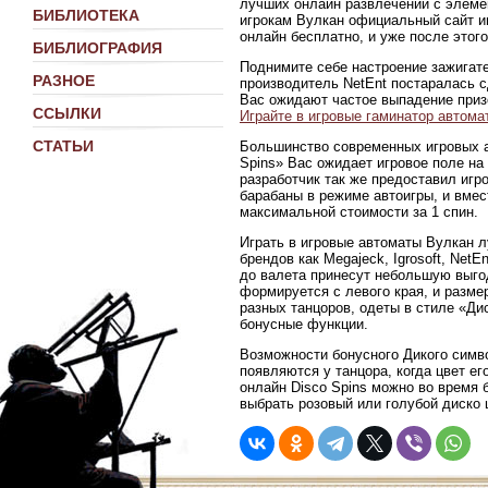
лучших онлайн развлечений с элеме
БИБЛИОТЕКА
игрокам Вулкан официальный сайт иг
онлайн бесплатно, и уже после этого
БИБЛИОГРАФИЯ
Поднимите себе настроение зажигат
РАЗНОЕ
производитель NetEnt постаралась 
Вас ожидают частое выпадение приз
ССЫЛКИ
Играйте в игровые гаминатор автома
СТАТЬИ
Большинство современных игровых а
Spins» Вас ожидает игровое поле на
разработчик так же предоставил игр
барабаны в режиме автоигры, и вмес
максимальной стоимости за 1 спин.
Играть в игровые автоматы Вулкан 
брендов как Megajeck, Igrosoft, Net
до валета принесут небольшую выго
формируется с левого края, и разме
разных танцоров, одеты в стиле «Дис
бонусные функции.
Возможности бонусного Дикого симв
появляются у танцора, когда цвет ег
онлайн Disco Spins можно во время 
выбрать розовый или голубой диско