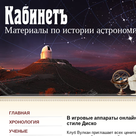
Материалы по истории астроном
ГЛАВНАЯ
В игровые аппараты онлайн
ХРОНОЛОГИЯ
стиле Диско
УЧЕНЫЕ
Клуб Вулкан приглашает всех ценит