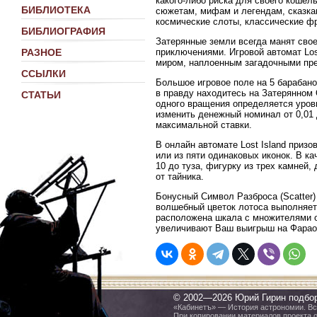
какого-либо риска для своего коше
БИБЛИОТЕКА
сюжетам, мифам и легендам, сказка
космические слоты, классические ф
БИБЛИОГРАФИЯ
Затерянные земли всегда манят сво
приключениями. Игровой автомат Los
РАЗНОЕ
миром, наплоенным загадочными пре
ССЫЛКИ
Большое игровое поле на 5 барабано
в правду находитесь на Затерянном 
СТАТЬИ
одного вращения определяется уровн
изменить денежный номинал от 0,01 
максимальной ставки.
В онлайн автомате Lost Island приз
или из пяти одинаковых иконок. В к
10 до туза, фигурку из трех камней
от тайника.
Бонусный Символ Разброса (Scatter)
волшебный цветок лотоса выполняет 
расположена шкала с множителями о
увеличивают Ваш выигрыш на Фарао
© 2002—2026 Юрий Гирин подбо
«Кабинетъ» — История астрономии. Все
При копировании материалов проекта 