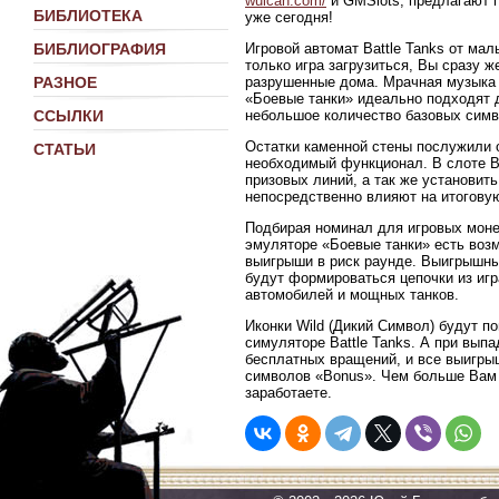
wulcan.com/
и GMSlots, предлагают г
БИБЛИОТЕКА
уже сегодня!
Игровой автомат Battle Tanks от ма
БИБЛИОГРАФИЯ
только игра загрузиться, Вы сразу 
разрушенные дома. Мрачная музыка 
РАЗНОЕ
«Боевые танки» идеально подходят д
небольшое количество базовых симв
ССЫЛКИ
Остатки каменной стены послужили о
СТАТЬИ
необходимый функционал. В слоте Ba
призовых линий, а так же установит
непосредственно влияют на итоговую
Подбирая номинал для игровых монет
эмуляторе «Боевые танки» есть возм
выигрыши в риск раунде. Выигрышные
будут формироваться цепочки из игр
автомобилей и мощных танков.
Иконки Wild (Дикий Символ) будут 
симуляторе Battle Tanks. А при выпа
бесплатных вращений, и все выигры
символов «Bonus». Чем больше Вам 
заработаете.