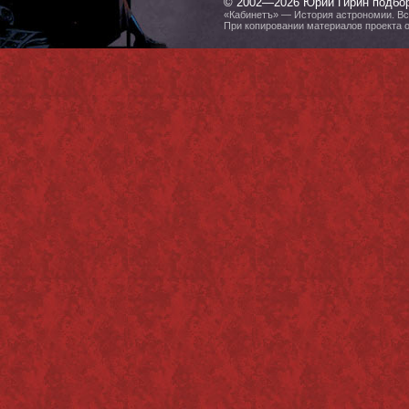
© 2002—2026 Юрий Гирин подбо
«Кабинетъ» — История астрономии. Все
При копировании материалов проекта 