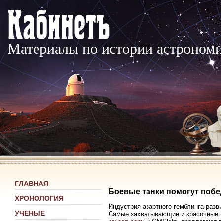
Материалы по истории астроном
ГЛАВНАЯ
Боевые танки помогут побе
ХРОНОЛОГИЯ
Индустрия азартного гемблинга разв
УЧЕНЫЕ
Самые захватывающие и красочные 