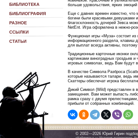
новенькое. Красочные и увлекатель
БИБЛИОТЕКА
больше удовольствия, ярких эмоций
Еще с давних времен известно, что 
БИБЛИОГРАФИЯ
богини были красивыми девушками и
благосклонность дочерей Зевса мож
РАЗНОЕ
NetEnt. Игра оформлена в нежно-роз
ССЫЛКИ
Функционал игры «Муза» состоит из 
информационного раздела, клавиш д
СТАТЬИ
для выплат всегда активны, поэтому
Традиционные карточные иконки онл
картинками виноградных гроздьев и
игровых символах, ведь Вам будут 
В качестве Символа Разброса (Scatt
которые называются талари, ведь им
Скаттеры обеспечат игрока бесплатн
Дикий Символ (Wild) представлен в 
замещения. Вам может выпасть либо
рамка сразу с двумя прелестницами,
прибыли от собранных комбинаций.
© 2002—2026 Юрий Гирин подбо
«Кабинетъ» — История астрономии. Все