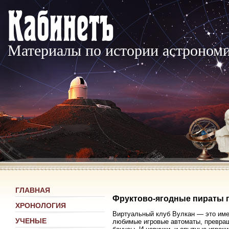
Материалы по истории астроном
ГЛАВНАЯ
Фруктово-ягодные пираты п
ХРОНОЛОГИЯ
Виртуальный клуб Вулкан — это имен
УЧЕНЫЕ
любимые игровые автоматы, превращ