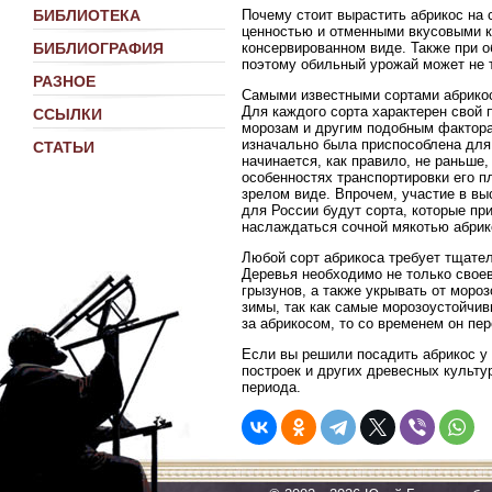
Почему стоит вырастить абрикос на 
БИБЛИОТЕКА
ценностью и отменными вкусовыми к
консервированном виде. Также при 
БИБЛИОГРАФИЯ
поэтому обильный урожай может не т
РАЗНОЕ
Самыми известными сортами абрикос
Для каждого сорта характерен свой п
ССЫЛКИ
морозам и другим подобным факторам
изначально была приспособлена для
СТАТЬИ
начинается, как правило, не раньше,
особенностях транспортировки его п
зрелом виде. Впрочем, участие в в
для России будут сорта, которые пр
наслаждаться сочной мякотью абрико
Любой сорт абрикоса требует тщател
Деревья необходимо не только своев
грызунов, а также укрывать от моро
зимы, так как самые морозоустойчи
за абрикосом, то со временем он пе
Если вы решили посадить абрикос у 
построек и других древесных культу
периода.