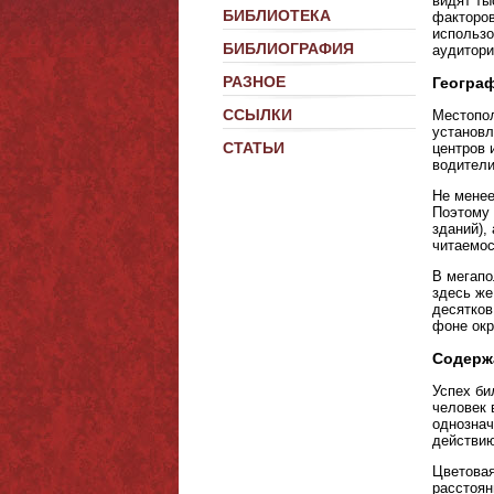
видят ты
БИБЛИОТЕКА
факторов
использо
БИБЛИОГРАФИЯ
аудитори
РАЗНОЕ
Географ
ССЫЛКИ
Местопо
установл
СТАТЬИ
центров 
водители
Не менее
Поэтому 
зданий),
читаемос
В мегапо
здесь же
десятков
фоне окр
Содерж
Успех би
человек 
однознач
действию
Цветовая
расстоян