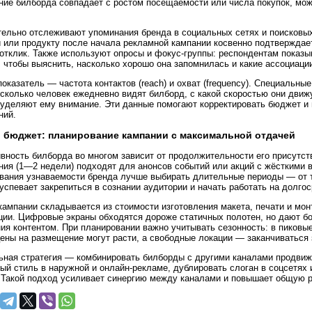
ие билборда совпадает с ростом посещаемости или числа покупок, мож
ельно отслеживают упоминания бренда в социальных сетях и поисковых 
 или продукту после начала рекламной кампании косвенно подтверждает
отклик. Также используют опросы и фокус-группы: респондентам показ
 чтобы выяснить, насколько хорошо она запомнилась и какие ассоциаци
оказатель — частота контактов (reach) и охват (frequency). Специальн
 сколько человек ежедневно видят билборд, с какой скоростью они движ
уделяют ему внимание. Эти данные помогают корректировать бюджет и
ний.
 бюджет: планирование кампании с максимальной отдачей
ность билборда во многом зависит от продолжительности его присутст
ия (1—2 недели) подходят для анонсов событий или акций с жёсткими
ания узнаваемости бренда лучше выбирать длительные периоды — от т
успевает закрепиться в сознании аудитории и начать работать на долго
ампании складывается из стоимости изготовления макета, печати и мо
ции. Цифровые экраны обходятся дороже статичных полотен, но дают б
ия контентом. При планировании важно учитывать сезонность: в пиковы
цены на размещение могут расти, а свободные локации — заканчиваться 
ная стратегия — комбинировать билборды с другими каналами продвиж
ый стиль в наружной и онлайн-рекламе, дублировать слоган в соцсетях
 Такой подход усиливает синергию между каналами и повышает общую р