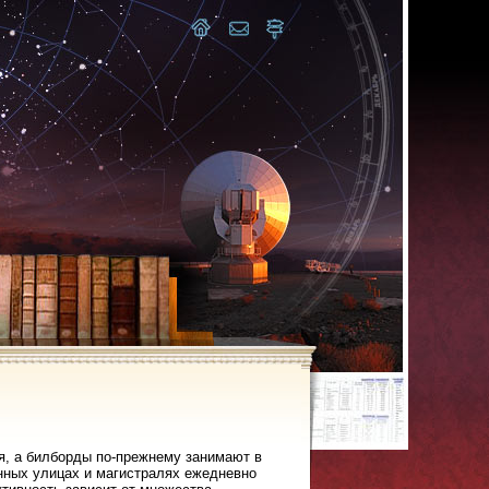
я, а билборды по-прежнему занимают в
нных улицах и магистралях ежедневно