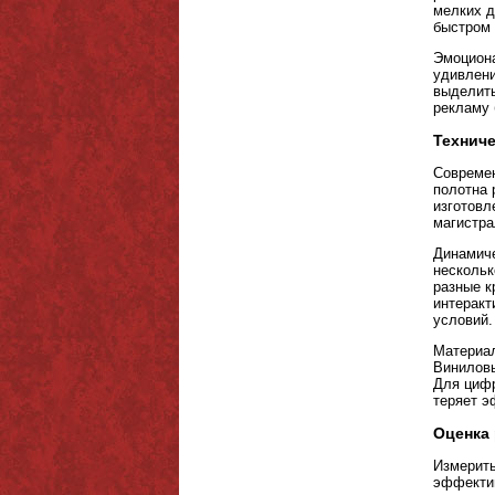
мелких д
быстром 
Эмоциона
удивлени
выделить
рекламу 
Техниче
Современ
полотна 
изготовл
магистра
Динамич
нескольк
разные к
интеракт
условий.
Материал
Виниловы
Для цифр
теряет э
Оценка 
Измерить
эффектив