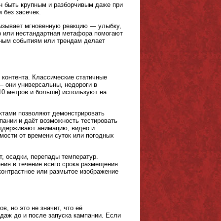
н быть крупным и разборчивым даже при
 без засечек.
ызывает мгновенную реакцию — улыбку,
р или нестандартная метафора помогают
ьным событиям или трендам делает
 контента. Классические статичные
 они универсальны, недороги в
10 метров и больше) используют на
ктами позволяют демонстрировать
пании и даёт возможность тестировать
ддерживают анимацию, видео и
мости от времени суток или погодных
, осадки, перепады температур.
ния в течение всего срока размещения.
контрастное или размытое изображение
, но это не значит, что её
даж до и после запуска кампании. Если