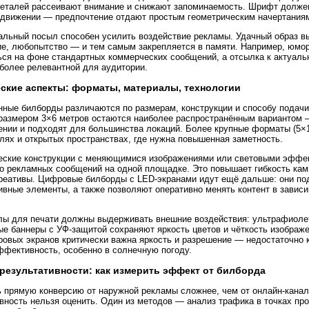
еталей рассеивают внимание и снижают запоминаемость. Шрифт долже
движении — предпочтение отдают простым геометрическим начертаниям
льный посыл способен усилить воздействие рекламы. Удачный образ в
е, любопытство — и тем самым закрепляется в памяти. Например, юмо
ся на фоне стандартных коммерческих сообщений, а отсылка к актуал
более релевантной для аудитории.
ские аспекты: форматы, материалы, технологии
ные билборды различаются по размерам, конструкции и способу подачи
размером 3×6 метров остаются наиболее распространённым вариантом —
ении и подходят для большинства локаций. Более крупные форматы (5×
лях и открытых пространствах, где нужна повышенная заметность.
еские конструкции с меняющимися изображениями или световыми эффе
о рекламных сообщений на одной площадке. Это повышает гибкость кам
реативы. Цифровые билборды с LED-экранами идут ещё дальше: они по
ивные элементы, а также позволяют оперативно менять контент в зависи
ы для печати должны выдерживать внешние воздействия: ультрафиолет
е баннеры с УФ-защитой сохраняют яркость цветов и чёткость изображе
овых экранов критически важна яркость и разрешение — недостаточно 
ффективность, особенно в солнечную погоду.
результативности: как измерить эффект от билборда
 прямую конверсию от наружной рекламы сложнее, чем от онлайн-каналов
ность нельзя оценить. Один из методов — анализ трафика в точках про