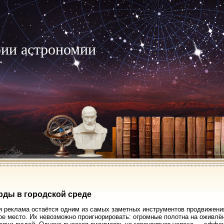
рии астрономии
ды в городской среде
 реклама остаётся одним из самых заметных инструментов продвижени
ое место. Их невозможно проигнорировать: огромные полотна на оживлё