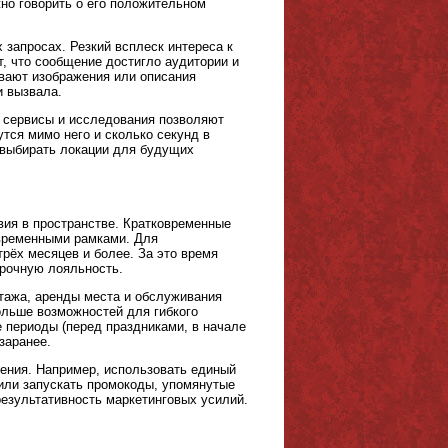
но говорить о его положительном
запросах. Резкий всплеск интереса к
, что сообщение достигло аудитории и
ывают изображения или описания
и вызвала.
ые сервисы и исследования позволяют
утся мимо него и сколько секунд в
 выбирать локации для будущих
вия в пространстве. Кратковременные
 временными рамками. Для
рёх месяцев и более. За это время
срочную лояльность.
нтажа, аренды места и обслуживания
ольше возможностей для гибкого
е периоды (перед праздниками, в начале
заранее.
ения. Например, использовать единый
 или запускать промокоды, упомянутые
езультативность маркетинговых усилий.