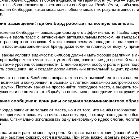
сячи людей. Однако высокая видимость не гарантирует успеха — эффек
: от выбора локации до креативности сообщения. Разберёмся, в чём з
вания билбордов, какие механизмы обеспечивают их результативность и
и.
ия размещения: где билборд работает на полную мощность
ложение билборда — решающий фактор его эффективности. Наибольшую
енные вдоль трасс с интенсивным автомобильным потоком, на въездах в
и транспортных развязок. В таких точках реклама попадает в поле зрени
 и пассажиры запоминают бренд, даже если не планируют покупку прям
 важны условия видимости: билборд должен быть хорошо различим в лю
при выборе места учитывают угол обзора, расстояние до проезжей части
 а также уровень освещённости. В ночное время особую роль играет под
ть сообщения, но и создаёт дополнительный визуальный акцент, привл
лисах ценность билбордов возрастает за счёт высокой плотности насел
 возникает и конкуренция: в районах с плотной рекламной застройкой с
 других. Поэтому важно не просто найти проходное место, а выбрать точ
ужения и не вступать в «борьбу за внимание» с соседними конструкциям
ание сообщения: принципы создания запоминающегося образ
лборда зависит не только от места, но и от того, что на нём изображен
воспринимает рекламу за считанные секунды, поэтому текст должен быт
ным. Оптимально использовать одну центральную идею: слоган, логотип
.
 палитра играет не меньшую роль. Контрастные сочетания (красный и б
ии и быстрее фиксируются взглядом. При этом важно избегать перегруж