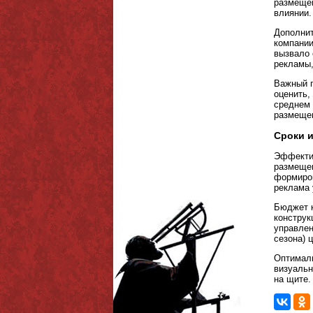
размещен
влиянии.
Дополнит
компании
вызвало 
рекламы,
Важный п
оценить,
среднем 
размеще
Сроки и
Эффектив
размещен
формиров
реклама 
Бюджет к
конструк
управлен
сезона) 
Оптималь
визуальн
на щите.