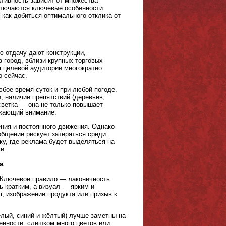
тивность зависит от множества
аключаются ключевые особенности
 как добиться оптимального отклика от
 отдачу дают конструкции,
 город, вблизи крупных торговых
я целевой аудитории многократно:
о сейчас.
бое время суток и при любой погоде.
, наличие препятствий (деревьев,
светка — она не только повышает
екающий внимание.
ения и постоянного движения. Однако
ообщение рискует затеряться среди
ку, где реклама будет выделяться на
и.
а
о. Ключевое правило — лаконичность:
ь кратким, а визуал — ярким и
, изображение продукта или призыв к
елый, синий и жёлтый) лучше заметны на
енности: слишком много цветов или