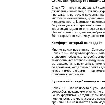
Стиль без границ: как носить 
Chuck 70 — это универсальный холст
джинсами и чиносами, с кожаной кур
прогулку, на встречу с друзьями, н
чистоты и минимализма, идеальный в
и сдержанность. Цветные и принтов
бордовых до ярких красных, синих и
кеды созданы для того, чтобы их но
Немного потёртости, лёгкая небрежн
70 не стремятся быть безупречными
Комфорт, который не предаёт
Многие до сих пор считают Converse 
Chuck 70 — это другой уровень. Бла
становятся обувью, в которой можно
технологичных вставок и воздушных 
материалов, а не из сложных инжене
со временем, когда ткань слегка са
«живут» вместе с вами — принимают 
становится частью вас.
Культовый статус: почему их 
Chuck 70 — это не просто обувь. Эт
режиссёры независимого кино, писат
нонконформизма. Сегодня их выбира
подлинность в мире массового произ
времени. Они не пытаются быть модн