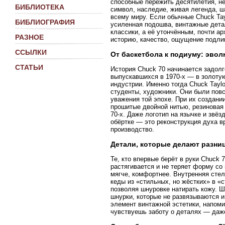
способные пережить десятилетия, не
БИБЛИОТЕКА
символ, наследие, живая легенда, 
всему миру. Если обычные Chuck Tayl
БИБЛИОГРАФИЯ
усиленная подошва, винтажные дета
классики, а её утончённым, почти ар
РАЗНОЕ
историю, качество, ощущение подли
ССЫЛКИ
От баскетбола к подиуму: эво
СТАТЬИ
История Chuck 70 начинается задолг
выпускавшихся в 1970-х — в золотую
индустрии. Именно тогда Chuck Taylo
студенты, художники. Они были пов
уважения той эпохе. При их создани
прошитые двойной нитью, резиновая
70-х. Даже логотип на язычке и звёз
обёртке — это реконструкция духа в
производство.
Детали, которые делают разни
Те, кто впервые берёт в руки Chuck 
растягивается и не теряет форму со
мягче, комфортнее. Внутренняя сте
кеды из «стильных, но жёстких» в «с
позволяя шнуровке натирать кожу. Ш
шнурки, которые не развязываются и
элемент винтажной эстетики, напоми
чувствуешь заботу о деталях — даже 