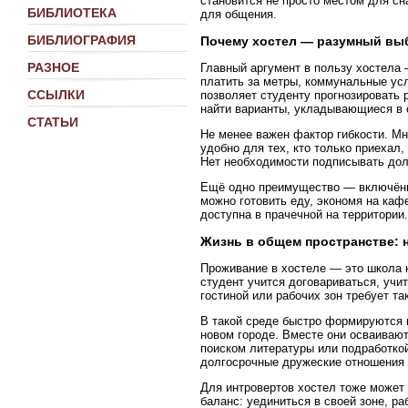
становится не просто местом для с
БИБЛИОТЕКА
для общения.
БИБЛИОГРАФИЯ
Почему хостел — разумный выб
РАЗНОЕ
Главный аргумент в пользу хостела 
платить за метры, коммунальные усл
ССЫЛКИ
позволяет студенту прогнозировать 
найти варианты, укладывающиеся в 
СТАТЬИ
Не менее важен фактор гибкости. Мн
удобно для тех, кто только приехал
Нет необходимости подписывать дол
Ещё одно преимущество — включённа
можно готовить еду, экономя на каф
доступна в прачечной на территории
Жизнь в общем пространстве: 
Проживание в хостеле — это школа 
студент учится договариваться, учи
гостиной или рабочих зон требует та
В такой среде быстро формируются 
новом городе. Вместе они осваивают
поиском литературы или подработко
долгосрочные дружеские отношения 
Для интровертов хостел тоже может
баланс: уединиться в своей зоне, ра