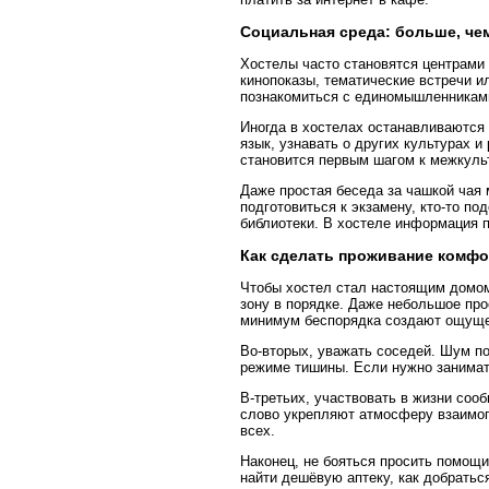
Социальная среда: больше, че
Хостелы часто становятся центрами
кинопоказы, тематические встречи и
познакомиться с единомышленниками
Иногда в хостелах останавливаются 
язык, узнавать о других культурах и
становится первым шагом к межкул
Даже простая беседа за чашкой чая 
подготовиться к экзамену, кто-то п
библиотеки. В хостеле информация 
Как сделать проживание комф
Чтобы хостел стал настоящим домом
зону в порядке. Даже небольшое про
минимум беспорядка создают ощуще
Во-вторых, уважать соседей. Шум по
режиме тишины. Если нужно занимат
В-третьих, участвовать в жизни соо
слово укрепляют атмосферу взаимоп
всех.
Наконец, не бояться просить помощ
найти дешёвую аптеку, как добратьс