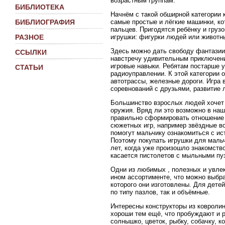
возрастным группам.
БИБЛИОТЕКА
Начнём с такой обширной категории 
самые простые и лёгкие машинки, ко
БИБЛИОГРАФИЯ
пальцев. Пригодятся ребёнку и груз
игрушки: фигурки людей или животн
РАЗНОЕ
Здесь можно дать свободу фантазии
ССЫЛКИ
навстречу удивительным приключен
игровые навыки. Ребятам постарше 
СТАТЬИ
радиоуправлении. К этой категории
автотрассы, железные дороги. Игра 
соревнований с друзьями, развитие 
Большинство взрослых людей хочет ж
оружия. Вряд ли это возможно в наш
правильно сформировать отношение к
сюжетных игр, например звёздные в
помогут мальчику ознакомиться с ис
Поэтому покупать игрушки для мальч
лет, когда уже произошло знакомств
касается пистолетов с мыльными пу
Одни из любимых , полезных и увле
ином ассортименте, что можно выбра
которого они изготовлены. Для детей
по типу пазлов, так и объёмные.
Интересны конструкторы из ковролина
хороши тем ещё, что пробуждают и р
солнышко, цветок, рыбку, собачку, 