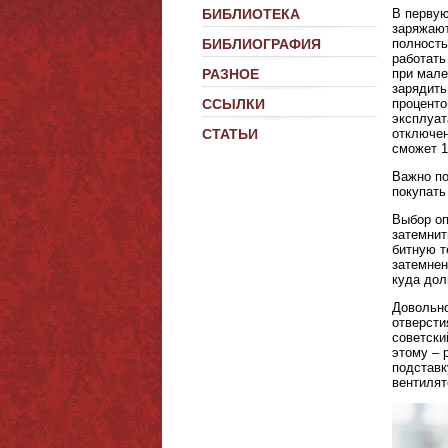
В первую
БИБЛИОТЕКА
заряжают
полность
БИБЛИОГРАФИЯ
работать
при мале
РАЗНОЕ
зарядить
проценто
ССЫЛКИ
эксплуат
отключен
СТАТЬИ
сможет 1
Важно по
покупать
Выбор оп
затемнит
битную т
затемнен
куда дол
Довольно
отверсти
советски
этому – 
подставк
вентилят