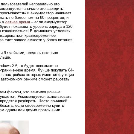
 пользователей неправильно его
екомендуется вначале его зарядить
«просыпаются» и аккумулятор начинает
ать не более чем на 80 процентов, и
о в
летнее время
– если аккумулятор
 будет показывать уровень заряда в 120
но изнашиваться! В домашних условиях
фиксироваться кратковременное
за счет запаса емкости у блока питания,
и 9 ячейками, предпочтительно
ольше.
ndows XP, то будет невозможно
ограниченное время. Лучше покупать 64-
, в настройках которых имеется функция
в автономном режиме сможет работать
 тем фактом, что вентиляционные
арушается. Рекомендуется использовать
придется разбирать. Часто причиной
бежать, если своевременно купить
хом одним или двумя проточными