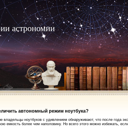
рии астрономии
еличить автономный режим ноутбука?
е владельцы ноутбуков с удивлением обнаруживают, что после года экс
вою емкость более чем наполовину. Но всего этого можно избежать, ес