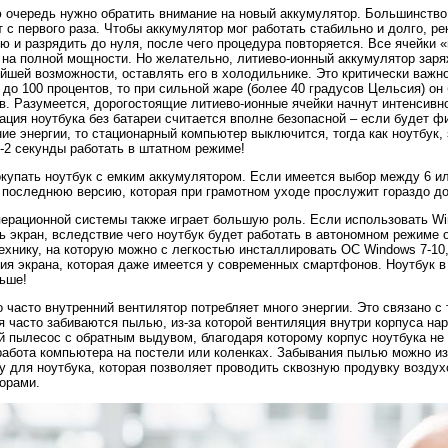
 очередь нужно обратить внимание на новый аккумулятор. Большинство
 с первого раза. Чтобы аккумулятор мог работать стабильно и долго, р
ю и разрядить до нуля, после чего процедура повторяется. Все ячейки 
 на полной мощности. Но желательно, литиево-ионный аккумулятор заряж
йшей возможности, оставлять его в холодильнике. Это критически важн
 до 100 процентов, то при сильной жаре (более 40 градусов Цельсия) он
в. Разумеется, дорогостоящие литиево-ионные ячейки начнут интенсив
ация ноутбука без батареи считается вполне безопасной – если будет 
ие энергии, то стационарный компьютер выключится, тогда как ноутбук, 
-2 секунды работать в штатном режиме!
купать ноутбук с емким аккумулятором. Если имеется выбор между 6 ил
 последнюю версию, которая при грамотном уходе прослужит гораздо д
ерационной системы также играет большую роль. Если использовать Wi
ь экран, вследствие чего ноутбук будет работать в автономном режиме 
ехнику, на которую можно с легкостью инсталлировать ОС Windows 7-10
ия экрана, которая даже имеется у современных смартфонов. Ноутбук 
ьше!
 часто внутренний вентилятор потребляет много энергии. Это связано с
я часто забиваются пылью, из-за которой вентиляция внутри корпуса н
й пылесос с обратным выдувом, благодаря которому корпус ноутбука не 
работа компьютера на постели или коленках. Забывания пылью можно из
у для ноутбука, которая позволяет проводить сквозную продувку возду
орами.