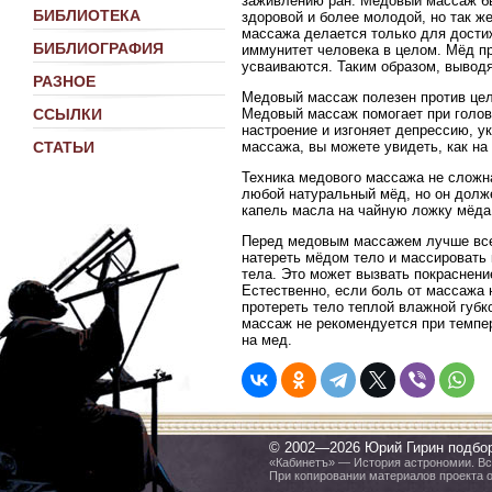
заживлению ран. Медовый массаж бы
БИБЛИОТЕКА
здоровой и более молодой, но так ж
массажа делается только для достиж
БИБЛИОГРАФИЯ
иммунитет человека в целом. Мёд про
усваиваются. Таким образом, выводя
РАЗНОЕ
Медовый массаж полезен против цел
Медовый массаж помогает при голов
ССЫЛКИ
настроение и изгоняет депрессию, у
массажа, вы можете увидеть, как на
СТАТЬИ
Техника медового массажа не сложн
любой натуральный мёд, но он долж
капель масла на чайную ложку мёда.
Перед медовым массажем лучше всег
натереть мёдом тело и массировать 
тела. Это может вызвать покраснение
Естественно, если боль от массажа 
протереть тело теплой влажной губк
массаж не рекомендуется при темпер
на мед.
© 2002—2026 Юрий Гирин подбо
«Кабинетъ» — История астрономии. Все
При копировании материалов проекта 