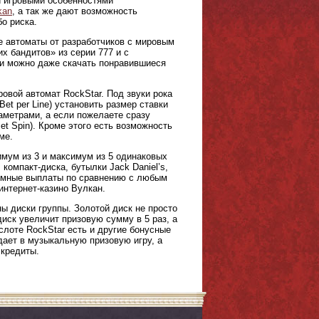
и игровыми особенностями
kan
, а так же дают возможность
о риска.
ые автоматы от разработчиков с мировым
х бандитов» из серии 777 и с
ии можно даже скачать понравившиеся
овой автомат RockStar. Под звуки рока
et per Line) установить размер ставки
раметрами, а если пожелаете сразу
t Spin). Кроме этого есть возможность
ме.
мум из 3 и максимум из 5 одинаковых
компакт-диска, бутылки Jack Daniel’s,
ромные выплаты по сравнению с любым
интернет-казино Вулкан.
ны диски группы. Золотой диск не просто
иск увеличит призовую сумму в 5 раз, а
слоте RockStar есть и другие бонусные
дает в музыкальную призовую игру, а
 кредиты.