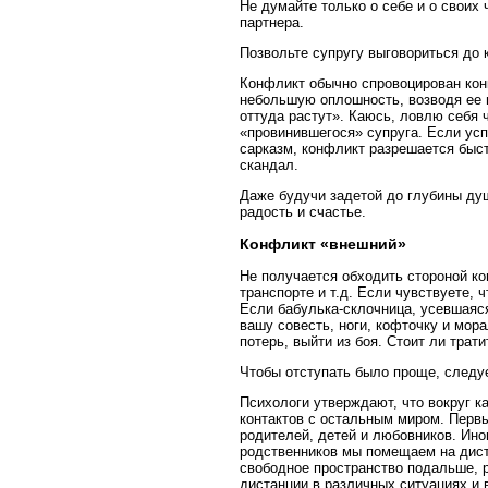
Не думайте только о себе и о своих
партнера.
Позвольте супругу выговориться до к
Конфликт обычно спровоцирован конк
небольшую оплошность, возводя ее в
оттуда растут». Каюсь, ловлю себя 
«провинившегося» супруга. Если усп
сарказм, конфликт разрешается быст
скандал.
Даже будучи задетой до глубины душ
радость и счастье.
Конфликт «внешний»
Не получается обходить стороной к
транспорте и т.д. Если чувствуете, 
Если бабулька-склочница, усевшаяс
вашу совесть, ноги, кофточку и мор
потерь, выйти из боя. Стоит ли трат
Чтобы отступать было проще, следу
Психологи утверждают, что вокруг к
контактов с остальным миром. Перв
родителей, детей и любовников. Ино
родственников мы помещаем на дист
свободное пространство подальше, 
дистанции в различных ситуациях и