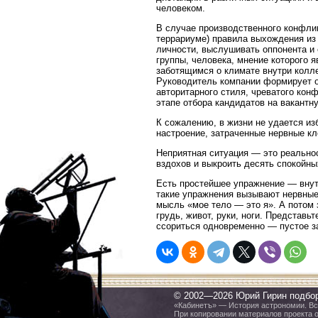
человеком.
В случае производственного конфлик
террариуме) правила выхождения из
личности, выслушивать оппонента и
группы, человека, мнение которого 
заботящимся о климате внутри колле
Руководитель компании формирует о
авторитарного стиля, чреватого кон
этапе отбора кандидатов на вакантн
К сожалению, в жизни не удается из
настроение, затраченные нервные кл
Неприятная ситуация — это реальнос
вздохов и выкроить десять спокойны
Есть простейшее упражнение — внут
такие упражнения вызывают нервные
мысль «мое тело — это я». А потом з
грудь, живот, руки, ноги. Представь
ссориться одновременно — пустое з
© 2002—2026 Юрий Гирин подбо
«Кабинетъ» — История астрономии. Все
При копировании материалов проекта 