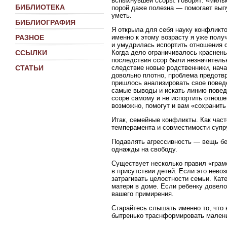
вспыхнувшей ссоры. Говорят: «милы
БИБЛИОТЕКА
порой даже полезна — помогает вып
уметь.
БИБЛИОГРАФИЯ
Я открыла для себя науку конфликто
именно к этому возрасту я уже полу
РАЗНОЕ
и умудрилась испортить отношения 
Когда дело ограничивалось краснень
ССЫЛКИ
последствия ссор были незначительн
следствие новые родственники, нача
СТАТЬИ
довольно плотно, проблема предотвр
пришлось анализировать свое поведе
самые выводы и искать линию поведе
ссоре самому и не испортить отнош
возможно, помогут и вам «сохранить
Итак, семейные конфликты. Как час
темперамента и совместимости супр
Подавлять агрессивность — вещь бе
однажды на свободу.
Существует несколько правил «грам
в присутствии детей. Если это нево
затрагивать целостности семьи. Кат
матери в доме. Если ребенку довело
вашего примирения.
Старайтесь слышать именно то, что 
бытренько траснформировать малень