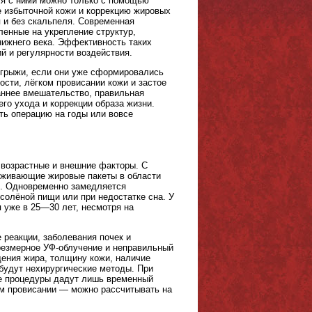
ся с ними можно только с помощью
 избыточной кожи и коррекцию жировых
 и без скальпеля. Современная
ленные на укрепление структур,
нижнего века. Эффективность таких
й и регулярности воздействия.
 грыжи, если они уже сформировались
ости, лёгком провисании кожи и застое
ннее вмешательство, правильная
го ухода и коррекции образа жизни.
ть операцию на годы или вовсе
 возрастные и внешние факторы. С
ерживающие жировые пакеты в области
я. Одновременно замедляется
 солёной пищи или при недостатке сна. У
 уже в 25—30 лет, несмотря на
 реакции, заболевания почек и
чрезмерное УФ-облучение и неправильный
щения жира, толщину кожи, наличие
 будут нехирургические методы. При
е процедуры дадут лишь временный
ом провисании — можно рассчитывать на