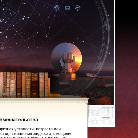
о вмешательства
ризнак усталости, возраста или
кани, накопления жидкости, смещения