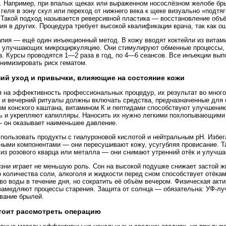
. Например, при впалых щеках или выраженном носослёзном желобе бр
 геля в зону скул или переход от нижнего века к щеке визуально «подт
 Такой подход называется реверсивной пластика — восстановление объ
ия в других. Процедура требует высокой квалификации врача, так как о
пия — ещё один инъекционный метод. В кожу вводят коктейли из витами
, улучшающих микроциркуляцию. Они стимулируют обменные процессы,
а. Курсы проводятся 1—2 раза в год, по 4—6 сеансов. Все инъекции вы
нимизировать риск гематом.
ий уход и привычки, влияющие на состояние кожи
 на эффективность профессиональных процедур, их результат во многом
 и вечерний ритуалы должны включать средства, предназначенные для о
ом конского каштана, витамином К и пептидами способствуют улучшен
ь и укрепляют капилляры. Наносить их нужно легкими похлопывающим
 он оказывает наименьшее давление.
пользовать продукты с гиалуроновой кислотой и нейтральным pH. Избег
ными компонентами — они пересушивают кожу, усугубляя провисание. 
из розового кварца или металла — они снимают утренний отёк и улуч
зни играет не меньшую роль. Сон на высокой подушке снижает застой жи
 количества соли, алкоголя и жидкости перед сном способствует отёка
во воды в течение дня, но сократить её объём вечером. Физическая акти
замедляют процессы старения. Защита от солнца — обязательна: УФ-лу
вание брылей.
тоит рассмотреть операцию