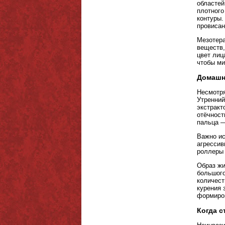
областей
плотного
контуры.
провисан
Мезотера
веществ
цвет лиц
чтобы ми
Домашн
Несмотря
Утренний
экстракт
отёчност
пальца —
Важно ис
агрессив
роллеры 
Образ жи
большого
количест
курения 
формиро
Когда с