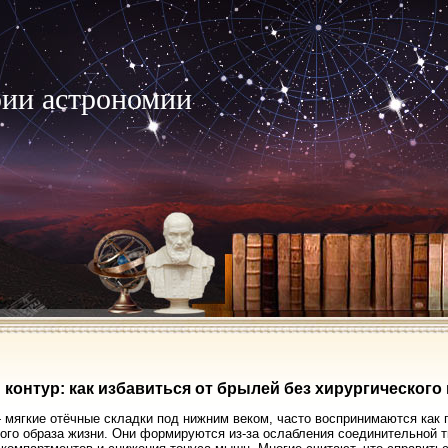
рии астрономии
 контур: как избавиться от брылей без хирургическог
мягкие отёчные складки под нижним веком, часто воспринимаются как п
ого образа жизни. Они формируются из-за ослабления соединительной т