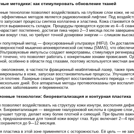
ные методики: как стимулировать обновление тканей
ные технологии позволяют воздействовать на глубокие слои кожи, не н
 эффективных методов является радиоволновой лифтинг. Под воздейст
то запускает процессы синтеза коллагена и эластина. Кожа становится б
тся выраженность складок. Процедуры проводятся курсом из 4—6 сеан
арастает постепенно, достигая пика через 2—3 месяца после завершен
ожи вокруг глаз, но требуют точной дозировки энергии — слишком высок
 популярный метод — фокусированный ультразвук (HIFU). Он доставля
оверхностной мышечно-апоневротической системы (SMAS), что обеспеч
Ультразвуковые импульсы создают микротравмы, стимулируя регенераци
т точечно, что позволяет работать с конкретными зонами провисания. О
ной, особенно в области под глазами, поэтому используется местная ан
 омоложение, в частности фракционный неаблятивный лазер, также при
микроканалы в коже, запуская восстановительные процессы. Улучшается
ся плотнее. Лазерные сеансы требуют восстановительного периода — 
нескольких дней. Все аппаратные методы противопоказаны при воспалит
ческих заболеваниях и беременности.
онные технологии: биоревитализация и контурная пластика
 позволяют воздействовать на структуру кожи изнутри, восполняя деф
и. Биоревитализация — введение гиалуроновой кислоты в средние слои 
лучшает тургор, делает кожу более плотной и сияющей. При брылях важн
 предназначенные для тонкой кожи вокруг глаз. Курс включает 2—4 пр
охраняется до 9—12 месяцев.
я пластика в этой зоне применяется с осторожностью. Её цель — не зап