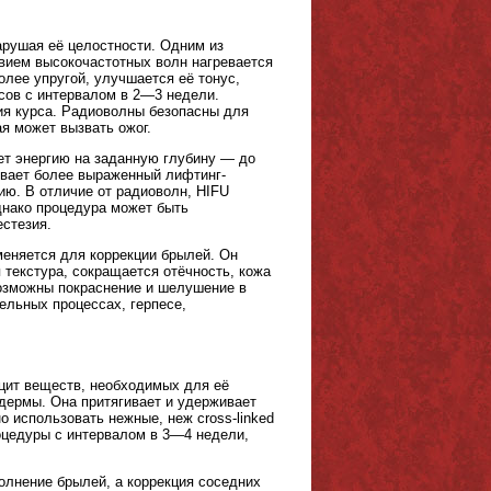
арушая её целостности. Одним из
вием высокочастотных волн нагревается
олее упругой, улучшается её тонус,
сов с интервалом в 2—3 недели.
ия курса. Радиоволны безопасны для
ая может вызвать ожог.
ет энергию на заданную глубину — до
ивает более выраженный лифтинг-
ю. В отличие от радиоволн, HIFU
днако процедура может быть
естезия.
меняется для коррекции брылей. Он
 текстура, сокращается отёчность, кожа
возможны покраснение и шелушение в
ельных процессах, герпесе,
ицит веществ, необходимых для её
дермы. Она притягивает и удерживает
о использовать нежные, неж cross-linked
оцедуры с интервалом в 3—4 недели,
олнение брылей, а коррекция соседних