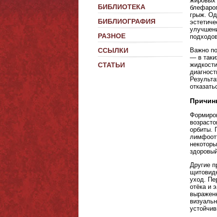
жировых 
БИБЛИОТЕКА
блефароп
грыж. Од
БИБЛИОГРАФИЯ
эстетиче
улучшени
РАЗНОЕ
подходов
Важно по
ССЫЛКИ
— в таки
жидкости
СТАТЬИ
диагност
Результа
отказатьс
Причин
Формиров
возрасто
орбиты. 
лимфоотт
некоторы
здоровый
Другие п
щитовидн
уход. Пе
отёка и 
выраженн
визуальн
устойчив