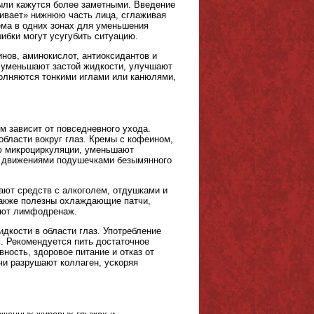
ыли кажутся более заметными. Введение
ягивает» нижнюю часть лица, сглаживая
ёма в одних зонах для уменьшения
шибки могут усугубить ситуацию.
нов, аминокислот, антиоксидантов и
 уменьшают застой жидкости, улучшают
полняются тонкими иглами или канюлями,
 зависит от повседневного ухода.
бласти вокруг глаз. Кремы с кофеином,
ию микроциркуляции, уменьшают
и движениями подушечками безымянного
ают средств с алкоголем, отдушками и
Также полезны охлаждающие патчи,
шают лимфодренаж.
дкости в области глаз. Употребление
м. Рекомендуется пить достаточное
вность, здоровое питание и отказ от
чи разрушают коллаген, ускоряя