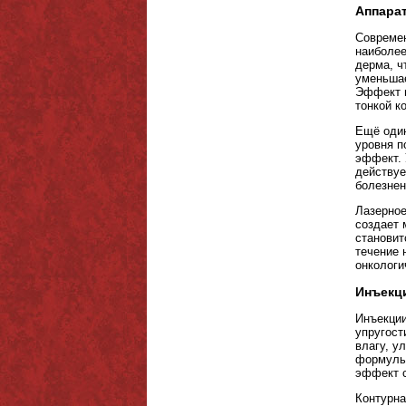
Аппарат
Современ
наиболее
дерма, ч
уменьшае
Эффект н
тонкой к
Ещё один
уровня п
эффект. 
действуе
болезнен
Лазерное
создает 
становит
течение 
онкологи
Инъекци
Инъекции
упругост
влагу, у
формулы,
эффект с
Контурна