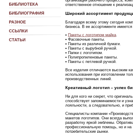
организация рабочего процесса, ко
БИБЛИОТЕКА
ответственное отношение к реализац
БИБЛИОГРАФИЯ
Широкий ассортимент продукц
РАЗНОЕ
Благодаря всему этому сегодня ком
бизнеса. В ее ассортименте имеетс
ССЫЛКИ
•
Пакеты с логотипом майка
.
• Фасовочные пакеты.
СТАТЬИ
• Пакеты из различной бумаги.
• Пакеты с вырубной ручкой.
• Папки с логотипом.
• Полипропиленовые пакеты.
• Пакеты с петлевой ручкой.
Все изделия отличаются высоким кач
использования при изготовлении тол
производственных линий.
Креативный логотип – успех би
Ни для кого ни секрет, что оригина
способствует запоминаемости и узна
лояльности, а следовательно, и при
Специалисты компании «Производств
макетов логотипов. Они всегда выпо
разработку яркой эмблемы. Обратив
профессиональную помощь, но и на 
потребительские рынки.