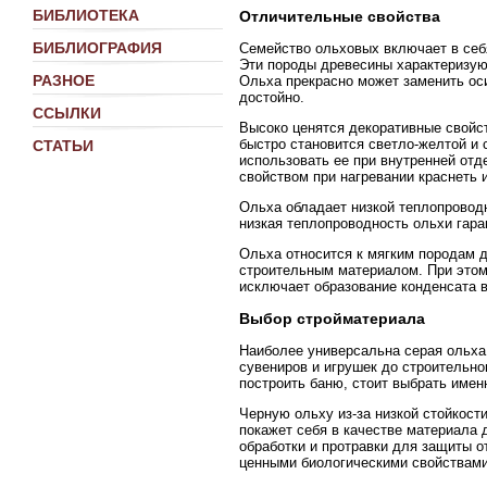
БИБЛИОТЕКА
Отличительные свойства
БИБЛИОГРАФИЯ
Семейство ольховых включает в себя
Эти породы древесины характеризую
РАЗНОЕ
Ольха прекрасно может заменить оси
достойно.
ССЫЛКИ
Высоко ценятся декоративные свойст
быстро становится светло-желтой и с
СТАТЬИ
использовать ее при внутренней отд
свойством при нагревании краснеть 
Ольха обладает низкой теплопроводн
низкая теплопроводность ольхи гар
Ольха относится к мягким породам д
строительным материалом. При этом
исключает образование конденсата 
Выбор стройматериала
Наиболее универсальна серая ольха,
сувениров и игрушек до строительно
построить баню, стоит выбрать имен
Черную ольху из-за низкой стойкост
покажет себя в качестве материала 
обработки и протравки для защиты о
ценными биологическими свойствами