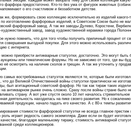
льных эмоций. Каждый может выбрать тему для своей коллекции какую 
го фарфора предостаточно. Кто-то без ума от фигурок животных (собачки,
напоминают о его счастливом и беззаботном детстве.
ак же, формировать свою коллекцию исключительно из изделий какого-т
 по изготовлению фарфоровых изделий, в Советском Союзе было не мал
вский фарфоровый завод. А так же заводы Дулево, Коростени, Вербилк
-художественный завод, завод художественной керамики города Полонне 
ое нужно помнить, что для того чтобы получить приличный процент от св
ля совершения выгодной покупки. Для этого можно использовать различ
ию с интернета.
е можно приобрести антикварные статуэтки, достаточно. Это могут быть
 аукционы или тематические форумы. Но не зависимо от того, где вы буд
о её осмотреть на наличие сколов и трещин. А так же уточнить у продав
ции.
з самых востребованных статуэток являются те, которые были изготовл
м, что до Великой Отечественной войны статуэтки практически не изгот
ды, был агитационный советский фарфор. Но так как тираж таких издел
и на антикварном рынке очень сложно. Сразу после войны стране было 
вливать страну. А вот уже спустя около 10 лет началось стремительное
нная деятельность находилась на пике своего развития. Но к сожалени
иваемой продукции, начало падать его качество. А с 80-х темпы развит
ирования стоимости фарфоровой статуэтки не всегда главное престиж и
роль играет редкость самого экземпляра. Даже если он будет изготовл
качестве, благодаря маленькому тиражу, стоимость антикварной статуэ
ванной среди коллекционеров.