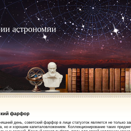
рии астрономии
ский фарфор
няшний день, советский фарфор в лице статуэток является не только
а, но и хорошим капиталовложением. Коллекционирование таких предме