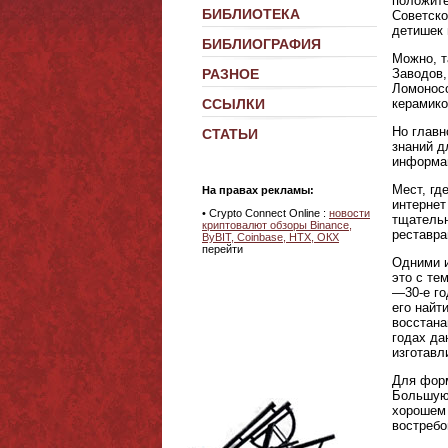
положите
БИБЛИОТЕКА
Советско
детишек 
БИБЛИОГРАФИЯ
Можно, т
Заводов,
РАЗНОЕ
Ломоносо
керамико
ССЫЛКИ
Но главн
СТАТЬИ
знаний д
информац
Мест, гд
На правах рекламы:
интернет
• Crypto Connect Online :
новости
тщательн
криптовалют обзоры Binance,
реставра
ByBIT, Coinbase, HTX, ОКХ
перейти
Одними и
это с те
—30-е го
его найт
восстана
годах да
изготавл
Для форм
Большую 
хорошем 
востребо