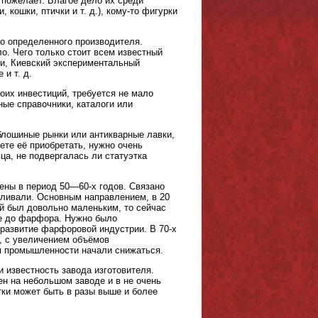
пожелает. Благое дело их среди
 кошки, птички и т. д.), кому-то фигурки
о определенного производителя.
о. Чего только стоит всем известный
и, Киевский экспериментальный
и т. д.
оих инвестиций, требуется не мало
ные справочники, каталоги или
 блошиные рынки или антикварные лавки,
ете её приобретать, нужно очень
ца, не подвергалась ли статуэтка
ены в период 50—60-х годов. Связано
авливали. Основным направлением, в 20
ий был довольно маленьким, то сейчас
не до фарфора. Нужно было
 развитие фарфоровой индустрии. В 70-х
ю, с увеличением объёмов
ия промышленности начали снижаться.
 известность завода изготовителя.
ен на небольшом заводе и в не очень
тки может быть в разы выше и более