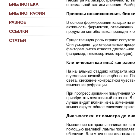
Несмотря на распространённость, за
БИБЛИОТЕКА
оптимальной тактики лечения. Разбе
БИБЛИОГРАФИЯ
Причины возникновения: биох
РАЗНОЕ
В основе формирования катаракты л
активность ферментов, отвечающих 
ССЫЛКИ
продуктов метаболизма приводит к 
Существенную роль играют сопутств
СТАТЬИ
Они ускоряют дегенеративные проце
факторам риска относят длительное
(например, глюкокортикостероидов), 
Клиническая картина: как расп
На начальных стадиях катаракта мож
в условиях низкой освещённости. П
света, снижение контрастной чувств
изменения рефракции.
При прогрессировании помутнения ух
приобретать желтоватый оттенок. В 
лучше видит вблизи из-за изменений
компенсирует общее снижение зрите
Диагностика: от осмотра до и
Выявление катаракты начинается с в
помощью щелевой лампы позволяет о
оболочки. Для уточнения диагноза 