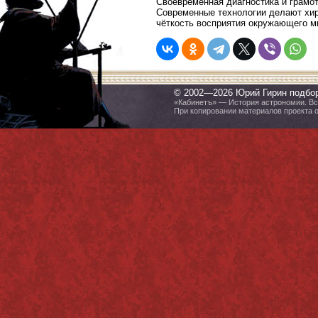
Своевременная диагностика и грамот
Современные технологии делают хир
чёткость восприятия окружающего м
© 2002—2026 Юрий Гирин подбо
«Кабинетъ» — История астрономии. Все
При копировании материалов проекта 