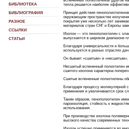
вспененных полиэтиленов (другое н
БИБЛИОТЕКА
тепла решается наиболее эффективн
Принцип действия пенополиэтиленовы
БИБЛИОГРАФИЯ
окружающем пространстве излучение
покрытия уже несколько лет занима
РАЗНОЕ
материалов стран СНГ и Европы зам
ССЫЛКИ
Изолон — это пенополиэтилен c элас
выпускается в широком диапазоне п
СТАТЬИ
Благодаря универсальности и большо
используется в разных отраслях дач
Он бывает «сшитым» и «несшитым», в
Несшитый вспененный полиэтилен им
сшитого изолона характерна попереч
Сшитые вспененные полиэтилены об
Благодаря процессу молекулярной с
применения и увеличивается срок с
Таким образом, пенополиэтилен имее
пароизоляция, стойкость к жидкостя
использования.
При производстве изолона полимерн
высокого качества современных техн
Изолон успешно применяется во мно