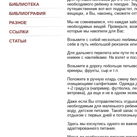
необходимого ребенку в поездке. Зв
БИБЛИОТЕКА
путешественник вот-вот подрастет, 
вещицах, и Вы, наконец, сможете отп
БИБЛИОГРАФИЯ
Мы не сомневаемся, что каждая забо
РАЗНОЕ
необходимых вещей. Проверьте, возм
которые мы накопили для Вас:
ССЫЛКИ
Возьмите с собой несколько любимы
СТАТЬИ
себе в путь небольшой рюкзачок или
Для дальнего перелета или пути по ж
книжек с наклейками. На взлет и по
Возьмите в дорогу побольше питьево
крекеры, фрукты, сыр и т.п.
Положите в ручную кладь смену бель
очищающими салфетками. Одежда дл
+-2 градуса (например, футболка, ле
ветровка), да еще и не в одном экзе
Даже если Вы отправляетесь отдыхат
необходимым для маленького ребенка
воду, детское питание. Такой запас
отдыхом с первых дней и потихоньк
Здесь мы коснулись одного из важне
адаптированного питания.
Могут ли особенности питания повли