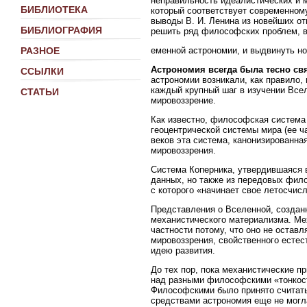
неправильность идеалистических и 
БИБЛИОТЕКА
который соответствует современном
выводы В. И. Ленина из новейших о
БИБЛИОГРАФИЯ
решить ряд философских проблем, в
еменной астрономии, и выдвинуть н
РАЗНОЕ
Астрономия всегда была тесно св
ССЫЛКИ
астрономии возникали, как правило,
каждый крупный шаг в изучении Все
СТАТЬИ
мировоззрение.
Как известно, философская система
геоцентрической системы мира (ее 
веков эта система, канонизированна
мировоззрения.
Система Коперника, утвердившаяся 
данных, но также из передовых фил
с которого «начинает свое летосчис
Представления о Вселенной, создан
механистического материализма. Ме
частности потому, что оно не остав
мировоззрения, свойственного естес
идею развития.
До тех пор, пока механистические 
над разными философскими «тонкост
Философскими было принято считать
средствами астрономия еще не могла