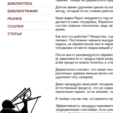
терапия. Теперь же дерматологи пр
БИБЛИОТЕКА
Долгое время удаление краски из к
метод, который по их словам работ
БИБЛИОГРАФИЯ
Крем марки Rejuvi внедряется под к
РАЗНОЕ
делается сама татуировка. Вероятн
состоит новизна технологии, ведь а
ССЫЛКИ
крема.
СТАТЬИ
Как всё это работает? Вещества, с
пигмент. Постепенно чернила выходя
недель на обработанном месте образ
татуировки остаётся покрасневший у
После место рекомендуется обраба
(в зависимости от предыстории возв
всём процессе можно почитать в это
Дерматологи считают, что новая тех
различных шрамов меньше (всего око
удаления тату лазером).
Даже процедура нанесения татуировк
естественный процесс), что уж срав
извлечения чернил, по их мнению, 
В любом случае тем, кто решится пр
Эффективность процедур оцениваетс
традиционными способами, если уже