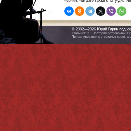
чернил. Читайте также о тату-диспл
© 2002—2026 Юрий Гирин подбо
«Кабинетъ» — История астрономии. Все
При копировании материалов проекта 