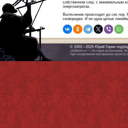
собственном соку, с минимальным к
энергозатратах.
Вытеснение происходит до сих пор.
сковородки. И не одна целые линейк
© 2002—2026 Юрий Гирин подбо
«Кабинетъ» — История астрономии. Все
При копировании материалов проекта 