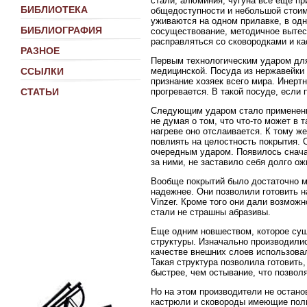
стали, алюминия, чугуна все еще при
БИБЛИОТЕКА
общедоступности и небольшой стоимо
уживаются на одном прилавке, в од
БИБЛИОГРАФИЯ
сосуществование, методичное вытесн
расправляться со сковородками и к
РАЗНОЕ
Первым технологическим ударом для
медицинской. Посуда из нержавейки 
ССЫЛКИ
признание хозяек всего мира. Инерт
прогревается. В такой посуде, если
СТАТЬИ
Следующим ударом стало применение
не думая о том, что что-то может в 
нагреве оно отслаивается. К тому ж
повлиять на целостность покрытия. 
очередным ударом. Появилось снача
за ними, не заставило себя долго о
Вообще покрытий было достаточно мн
надежнее. Они позволили готовить 
Vinzer. Кроме того они дали возмо
стали не страшны абразивы.
Еще одним новшеством, которое сущ
структуры. Изначально производили
качестве внешних слоев использова
Такая структура позволила готовить,
быстрее, чем остывание, что позвол
Но на этом производители не остан
кастрюли и сковороды имеющие полн