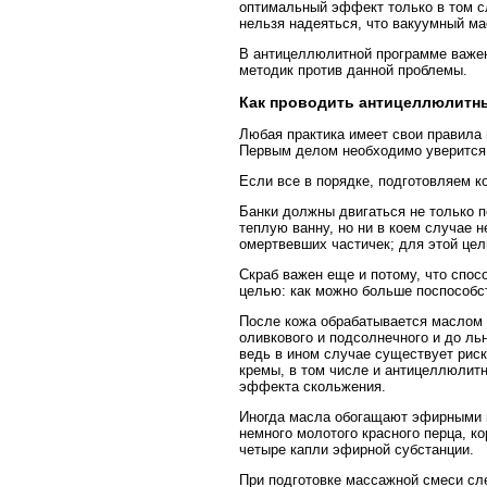
оптимальный эффект только в том с
нельзя надеяться, что вакуумный м
В антицеллюлитной программе важен
методик против данной проблемы.
Как проводить антицеллюлитн
Любая практика имеет свои правила 
Первым делом необходимо уверится 
Если все в порядке, подготовляем к
Банки должны двигаться не только п
теплую ванну, но ни в коем случае 
омертвевших частичек; для этой цел
Скраб важен еще и потому, что спос
целью: как можно больше поспособс
После кожа обрабатывается маслом
оливкового и подсолнечного и до ль
ведь в ином случае существует рис
кремы, в том числе и антицеллюлитн
эффекта скольжения.
Иногда масла обогащают эфирными м
немного молотого красного перца, к
четыре капли эфирной субстанции.
При подготовке массажной смеси сле