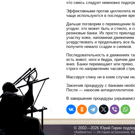
что смесь следует немножко подогре
Эффективными против целлюлита явл
чаще используются в последнее вре
Дальше поговорим о перемещении ба
угодно: это может быть и стекло, и
резиновые банки. Их просто прикла
участку кожи, напоминая движением
усердствовать и проделывать все бы
получите немало ссадин и синяков.
Последовательность в движениях та
есть живот, ноги и бедра, причем д
вниз. Банки перемещают или прямо,
строго по направлению часовой стре
Массируя спину ни в коем случаи не
Закончив процедуру с банками необ
После — наносим антицеллюлитное 
В завершение процедуры укрываемся
© 2002—2026 Юрий Гирин подбо
«Кабинетъ» — История астрономии. Все