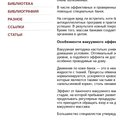
очень болезненных.
БИБЛИОТЕКА
В числе эффективных и проверенны
помощью специальных банок.
БИБЛИОГРАФИЯ
На сегодня вряд ли встретить хотя 
РАЗНОЕ
антицеллюлитных программ и практи
успешно. В результате кожный покро
ССЫЛКИ
Кроме того, массаж банками создае
организма в целом.
СТАТЬИ
Особенности вакуумного эффе
Вакуумная методика настолько унив
домашних условиях. Оптимальный эф
уровне, а подобного эффекта не дос
особенно проводимые на дому.
Движение по коже банок — это в не
жидкости с тканей. Процессы обмена
нормализируются, ускоряется крово
которые являются такими частыми в 
«апельсиновой корки», столь ненави
Эффект от баночного вакуумного мас
стадии, на которой пребывает развит
проделывать регулярные процедуры.
что приходится обращать взор и на
вакуумного массажа.
Большинство специалистов утвержда