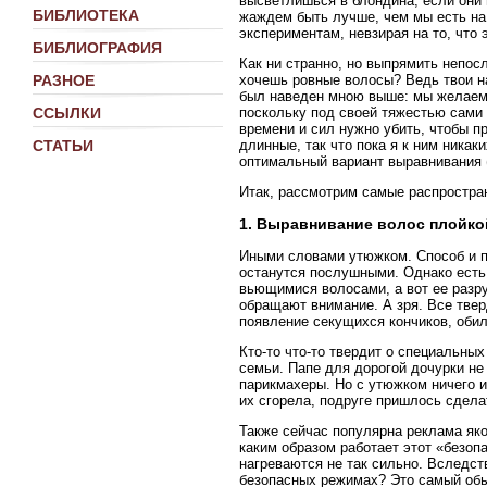
высветлишься в блондина; если они 
БИБЛИОТЕКА
жаждем быть лучше, чем мы есть на
экспериментам, невзирая на то, что 
БИБЛИОГРАФИЯ
Как ни странно, но выпрямить непос
хочешь ровные волосы? Ведь твои на
РАЗНОЕ
был наведен мною выше: мы желаем т
поскольку под своей тяжестью сами 
ССЫЛКИ
времени и сил нужно убить, чтобы п
длинные, так что пока я к ним ника
СТАТЬИ
оптимальный вариант выравнивания (
Итак, рассмотрим самые распростра
1. Выравнивание волос плойко
Иными словами утюжком. Способ и пр
останутся послушными. Однако есть
вьющимися волосами, а вот ее разр
обращают внимание. А зря. Все твер
появление секущихся кончиков, оби
Кто-то что-то твердит о специальны
семьи. Папе для дорогой дочурки не 
парикмахеры. Но с утюжком ничего из
их сгорела, подруге пришлось сдела
Также сейчас популярна реклама як
каким образом работает этот «безоп
нагреваются не так сильно. Вследст
безопасных режимах? Это самый обы