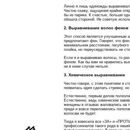
Лично я лишь единожды выравнивала
Честно скажу, ощущения крайне отвр
бы из парика. К счастью, больше од
обошла стороной. Не советую исполь
2. Выравнивание волос феном
Этот способ является улучшенным а
предпочитают фен. Говорят, что фен
минимальном расстоянии, пагубного
плойка, но переусердствовать не сто
Если я и выравниваю волосы, то раз
феном. Как бы вам ни нравились вь
ни в коем случае нельзя.
3. Химическое выравнивание
Честно говоря, с этим понятием я с
появилась идея сделать стрижку, но
Естественно, первым делом полезла 
Естественно, ведь химические завив
женщины в отзывах жаловались на т
пряди и вовсе переломились пополам
волосам не будет.
Тогда я взвесила все «ЗА» и «ПРОТИ
профессионалов такого рода в нашей