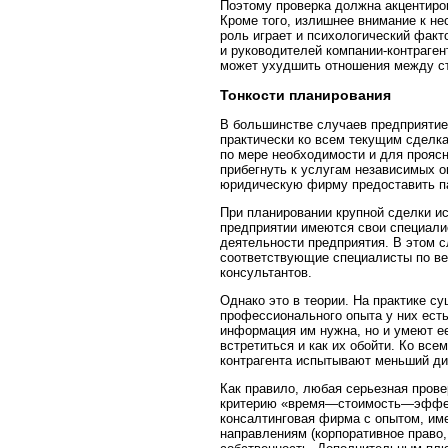
Поэтому проверка должна акцентиро
Кроме того, излишнее внимание к н
роль играет и психологический факт
и руководителей компании-контраген
может ухудшить отношения между ст
Тонкости планирования
В большинстве случаев предприятие
практически ко всем текущим сделк
по мере необходимости и для проясн
прибегнуть к услугам независимых 
юридическую фирму предоставить па
При планировании крупной сделки ис
предприятии имеются свои специали
деятельности предприятия. В этом с
соответствующие специалисты по в
консультантов.
Однако это в теории. На практике 
профессионального опыта у них есть
информация им нужна, но и умеют ее
встретиться и как их обойти. Ко вс
контрагента испытывают меньший д
Как правило, любая серьезная прове
критерию «время—стоимость—эффект
консалтинговая фирма с опытом, им
направлениям (корпоративное право,