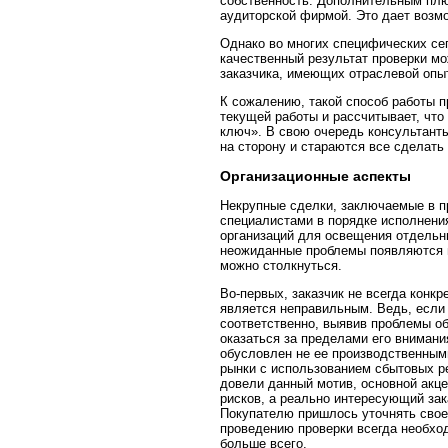
собственность. Дополнительным плю
аудиторской фирмой. Это дает возм
Однако во многих специфических сег
качественный результат проверки мо
заказчика, имеющих отраслевой опыт
К сожалению, такой способ работы пр
текущей работы и рассчитывает, что
ключ». В свою очередь консультанты 
на сторону и стараются все сделать 
Организационные аспекты
Некрупные сделки, заключаемые в п
специалистами в порядке исполнени
организаций для освещения отдельны
неожиданные проблемы появляются п
можно столкнуться.
Во-первых, заказчик не всегда конк
является неправильным. Ведь, если 
соответственно, выявив проблемы об
оказаться за пределами его внимани
обусловлен не ее производственными
рынки с использованием сбытовых ре
довели данный мотив, основной акц
рисков, а реально интересующий зак
Покупателю пришлось уточнять свое 
проведению проверки всегда необход
больше всего.