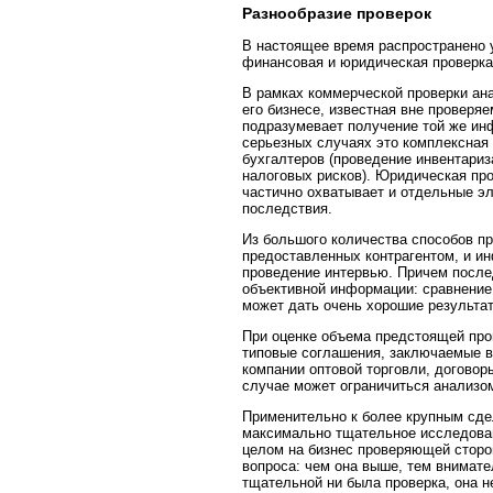
Разнообразие проверок
В настоящее время распространено 
финансовая и юридическая проверка
В рамках коммерческой проверки ана
его бизнесе, известная вне проверяе
подразумевает получение той же ин
серьезных случаях это комплексная
бухгалтеров (проведение инвентариз
налоговых рисков). Юридическая пр
частично охватывает и отдельные э
последствия.
Из большого количества способов п
предоставленных контрагентом, и ин
проведение интервью. Причем после
объективной информации: сравнение 
может дать очень хорошие результа
При оценке объема предстоящей про
типовые соглашения, заключаемые в
компании оптовой торговли, договор
случае может ограничиться анализо
Применительно к более крупным сдел
максимально тщательное исследовани
целом на бизнес проверяющей сторо
вопроса: чем она выше, тем внимате
тщательной ни была проверка, она н