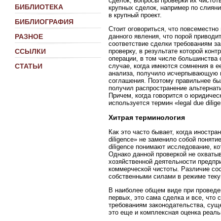
сделок, вопросы проверки их чистот
БИБЛИОТЕКА
крупных сделок, например по слиян
в крупный проект.
БИБЛИОГРАФИЯ
Стоит оговориться, что повсеместно
данного явления, что порой приводи
РАЗНОЕ
соответствие сделки требованиям за
проверку, в результате которой кон
ССЫЛКИ
операции, в том числе большинства 
случае, когда имеются сомнения в е
СТАТЬИ
анализа, получило исчерпывающую и
соглашения. Поэтому правильнее было
получил распространение альтернати
Причем, когда говорится о юридичес
используется термин «legal due dili
Хитрая терминология
Как это часто бывает, когда иностр
diligence» не заменило собой поняти
diligence понимают исследование, к
Однако данной проверкой не охваты
хозяйственной деятельности предпр
коммерческой чистоты. Различие сос
собственными силами в режиме теку
В наиболее общем виде при проведе
первых, это сама сделка и все, что
требованиям законодательства, суще
это еще и комплексная оценка реаль