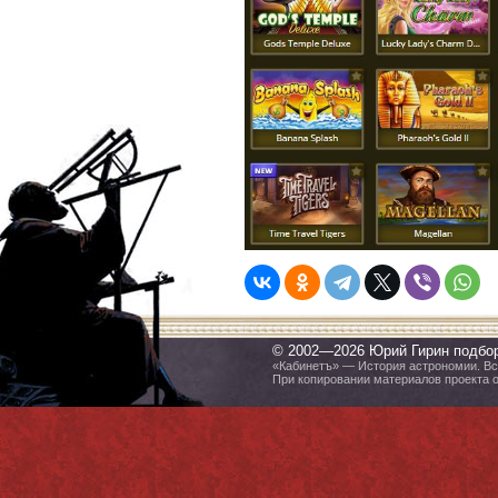
© 2002—2026 Юрий Гирин подбо
«Кабинетъ» — История астрономии. Все
При копировании материалов проекта 