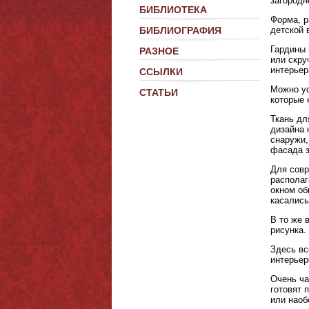
загородн
БИБЛИОТЕКА
Форма, р
детской 
БИБЛИОГРАФИЯ
Гардины 
РАЗНОЕ
или скру
интерьер
ССЫЛКИ
Можно ус
СТАТЬИ
которые 
Ткань дл
дизайна 
снаружи,
фасада з
Для совр
располаг
окном об
касались
В то же 
рисунка.
Здесь вс
интерьер
Очень ча
готовят 
или наоб