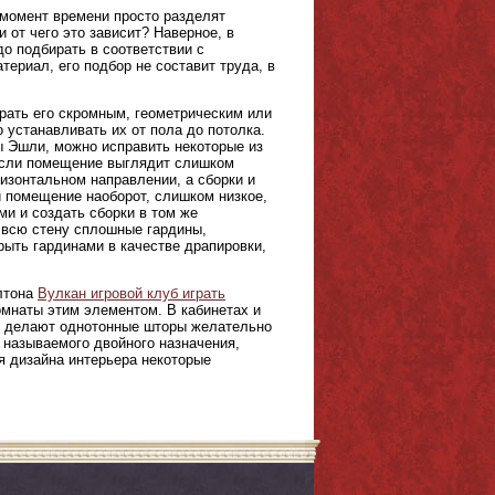
 момент времени просто разделят
 от чего это зависит? Наверное, в
о подбирать в соответствии с
ериал, его подбор не составит труда, в
ирать его скромным, геометрическим или
устанавливать их от пола до потолка.
ы Эшли, можно исправить некоторые из
 если помещение выглядит слишком
ризонтальном направлении, а сборки и
и помещение наоборот, слишком низкое,
и и создать сборки в том же
а всю стену сплошные гардины,
рыть гардинами в качестве драпировки,
олтона
Вулкан игровой клуб играть
мнаты этим элементом. В кабинетах и
и, делают однотонные шторы желательно
к называемого двойного назначения,
ия дизайна интерьера некоторые