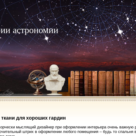
рии астрономии
ткани для хороших гардин
орчески мыслящий дизайнер при оформлении интерьера очень важную р
ючительный штрих в оформлении любого помещения – будь то спальня в 