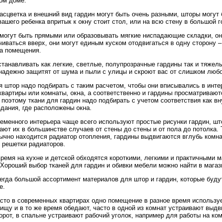
ом доме.
асцветка и внешний вид гардин могут быть очень разными, шторы могут 
вашего ребенка впритык к окну стоит стол, или на всю стену в большой г
могут быть прямыми или образовывать мягкие ниспадающие складки, он
чиваться вверх, они могут единым куском отодвигаться в одну сторону –
а помещения.
танавливать как легкие, светлые, полупрозрачные гардины так и тяжел
надежно защитят от шума и пыли с улицы и скроют вас от слишком люб
я штор надо подбирать с таким расчетом, чтобы они вписывались в инте
квартиры или комнаты, окна, а соответственно и гардины просматривают
 поэтому ткани для гардин надо подбирать с учетом соответствия как вн
дания, где расположены окна.
еменного интерьера чаще всего используют простые рисунки гардин, ш
ают их в большинстве случаев от стены до стены и от пола до потолка. 
ычно находится радиатор отопления, гардины выдвигаются вглубь комна
 решетки радиаторов.
время на кухне и детской обходятся короткими, легкими и практичными 
 Хороший выбор тканей для гардин и обивки мебели можно найти в магаз
егда большой ассортимент материалов для штор и гардин, которые буду
е.
сто в современных квартирах одно помещение в разное время использует
пищу и в то же время обедают, часто в одной из комнат устраивают выд
орот, в спальне устраивают рабочий уголок, например для работы на ко