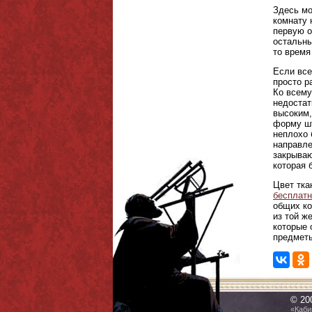
Здесь мо
комнату 
первую о
остальны
то время
Если все
просто р
Ко всему
недостат
высоким,
форму шт
неплохо 
направле
закрываю
которая 
Цвет тка
бесплатн
общих ко
из той ж
которые 
предметы
© 20
«Каби