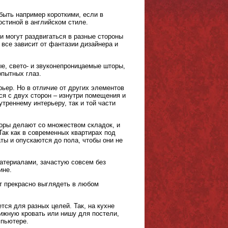
быть например короткими, если в
остиной в английском стиле.
и могут раздвигаться в разные стороны
 все зависит от фантазии дизайнера и
ые, свето- и звуконепроницаемые шторы,
опытных глаз.
рьер. Но в отличие от других элементов
ся с двух сторон – изнутри помещения и
утреннему интерьеру, так и той части
торы делают со множеством складок, и
Так как в современных квартирах под
ты и опускаются до пола, чтобы они не
материалами, зачастую совсем без
ине.
т прекрасно выглядеть в любом
ся для разных целей. Так, на кухне
вижную кровать или нишу для постели,
мпьютере.