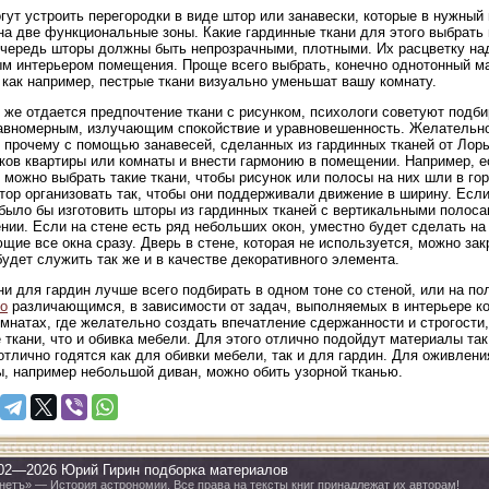
гут устроить перегородки в виде штор или занавески, которые в нужный
на две функциональные зоны. Какие гардинные ткани для этого выбрать и
чередь шторы должны быть непрозрачными, плотными. Их расцветку над
м интерьером помещения. Проще всего выбрать, конечно однотонный мат
 как например, пестрые ткани визуально уменьшат вашу комнату.
 же отдается предпочтение ткани с рисунком, психологи советуют подб
авномерным, излучающим спокойствие и уравновешенность. Желательно 
 прочему с помощью занавесей, сделанных из гардинных тканей от Лор
ков квартиры или комнаты и внести гармонию в помещении. Например,
 можно выбрать такие ткани, чтобы рисунок или полосы на них шли в го
ор организовать так, чтобы они поддерживали движение в ширину. Есл
было бы изготовить шторы из гардинных тканей с вертикальными полосам
нии. Если на стене есть ряд небольших окон, уместно будет сделать н
щие все окна сразу. Дверь в стене, которая не используется, можно зак
будет служить так же и в качестве декоративного элемента.
ни для гардин лучше всего подбирать в одном тоне со стеной, или на п
о
различающимся, в зависимости от задач, выполняемых в интерьере ко
мнатах, где желательно создать впечатление сдержанности и строгост
е ткани, что и обивка мебели. Для этого отлично подойдут материалы та
отлично годятся как для обивки мебели, так и для гардин. Для оживлен
, например небольшой диван, можно обить узорной тканью.
02—2026 Юрий Гирин подборка материалов
нетъ» — История астрономии. Все права на тексты книг принадлежат их авторам!