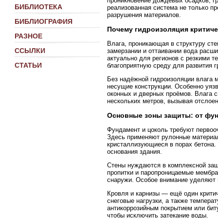
проникновение дождевых осадков, гр
БИБЛИОТЕКА
реализованная система не только пр
разрушения материалов.
БИБЛИОГРАФИЯ
Почему гидроизоляция критиче
РАЗНОЕ
Влага, проникающая в структуру сте
ССЫЛКИ
замерзании и оттаивании вода расш
актуально для регионов с резкими т
СТАТЬИ
благоприятную среду для развития гр
Без надёжной гидроизоляции влага м
несущие конструкции. Особенно уяз
оконных и дверных проёмов. Влага с
нескольких метров, вызывая отслоен
Основные зоны защиты: от фун
Фундамент и цоколь требуют первоо
Здесь применяют рулонные материал
кристаллизующиеся в порах бетона.
основания здания.
Стены нуждаются в комплексной защ
пропитки и паропроницаемые мембран
снаружи. Особое внимание уделяют м
Кровля и карнизы — ещё один критич
снеговые нагрузки, а также темпер
антикоррозийным покрытием или бит
чтобы исключить затекание воды.