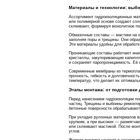
Материалы и технологии: выбо
Ассортимент гидроизоляционных мат
или полимерной основе создают спл
склеивают, формируя монолитное по
Обмазочные составы — мастики на о
заполняя поры и трещины. Они обра
Эти материалы удобны для обработк
Проникающие составы работают инач
кристаллы, закупоривающие капилля
и сохраняет паропроницаемость. Её
Современные мембраны из термопла
прочность, гибкость и долговечност
температур, что делает их оптимал
Этапы монтажа: от подготовки 
Перед нанесением гидроизоляции по
частиц. Трещины и выбоины ремонти
бетонные поверхности обрабатывают 
При укладке рулонных материалов в
хрупким, а при высоких — размягчае
или склеивают мастикой. После мон
углов.
Жидкие мастики наносят в нескольк