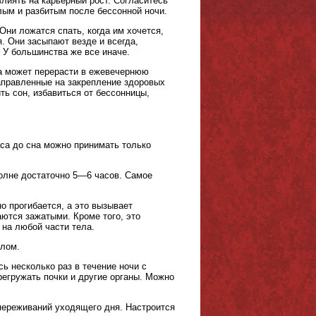
лиять на карьерный рост. Согласитесь
лым и разбитым после бессонной ночи.
ни ложатся спать, когда им хочется,
. Они засыпают везде и всегда,
 У большинства же все иначе.
на может перерасти в ежевечернюю
аправленные на закрепление здоровых
ь сон, избавиться от бессонницы,
са до сна можно принимать только
полне достаточно 5—6 часов. Самое
о прогибается, а это вызывает
аются зажатыми. Кроме того, это
 на любой части тела.
ялом.
сь несколько раз в течение ночи с
регружать почки и другие органы. Можно
переживаний уходящего дня. Настроится