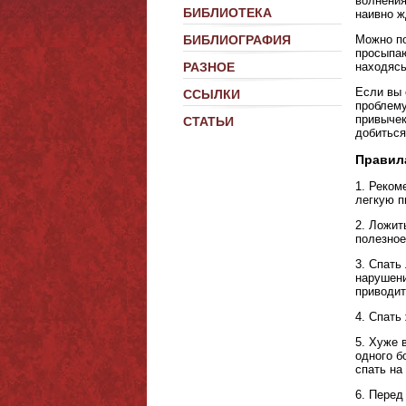
волнения
БИБЛИОТЕКА
наивно ж
Можно по
БИБЛИОГРАФИЯ
просыпаю
находясь
РАЗНОЕ
Если вы 
ССЫЛКИ
проблему
привычек
СТАТЬИ
добиться
Правила
1. Реком
легкую п
2. Ложит
полезное
3. Спать
нарушени
приводит
4. Спать
5. Хуже 
одного б
спать на
6. Перед