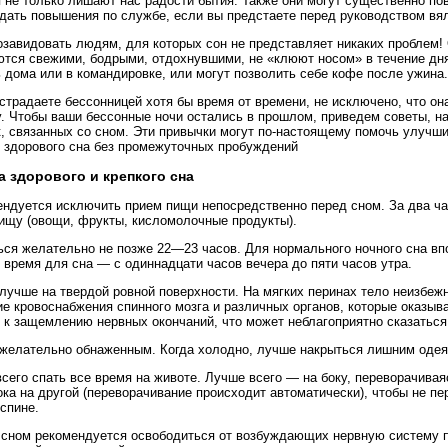
 не только лишают нас радости бытия. Также они могут существенно пов
дать повышения по службе, если вы предстаете перед руководством вя
завидовать людям, для которых сон не представляет никаких проблем! О
тся свежими, бодрыми, отдохнувшими, не «клюют носом» в течение дня
 дома или в командировке, или могут позволить себе кофе после ужина.
страдаете бессонницей хотя бы время от времени, не исключено, что о
. Чтобы ваши бессонные ночи остались в прошлом, приведем советы, н
, связанных со сном. Эти привычки могут по-настоящему помочь улучшит
 здорового сна без промежуточных пробуждений
 здорового и крепкого сна
ендуется исключить прием пищи непосредственно перед сном. За два ча
ищу (овощи, фрукты, кисломолочные продукты).
ься желательно не позже 22—23 часов. Для нормального ночного сна в
 время для сна — с одиннадцати часов вечера до пяти часов утра.
 лучше на твердой ровной поверхности. На мягких перинах тело неизбежн
е кровоснабжения спинного мозга и различных органов, которые оказыв
 к защемлению нервных окончаний, что может неблагоприятно сказаться
 желательно обнаженным. Когда холодно, лучше накрыться лишним оде
всего спать все время на животе. Лучше всего — на боку, переворачивая
ока на другой (переворачивание происходит автоматически), чтобы не пе
 спине.
 сном рекомендуется освободиться от возбуждающих нервную систему 