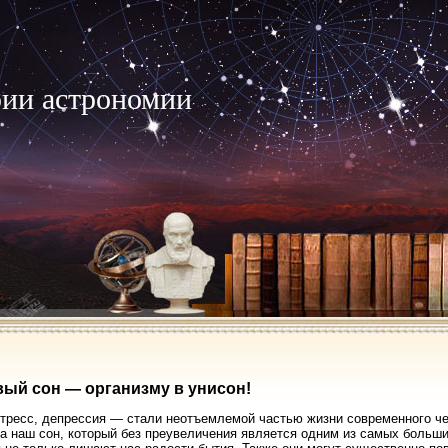
рии астрономии
ый сон — организму в унисон!
тресс, депрессия — стали неотъемлемой частью жизни современного че
а наш сон, который без преувеличения является одним из самых больши