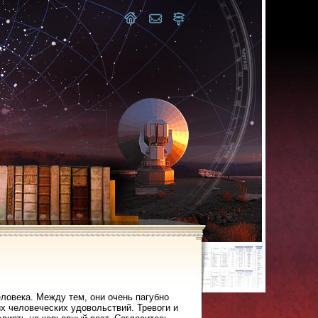
ловека. Между тем, они очень пагубно
х человеческих удовольствий. Тревоги и