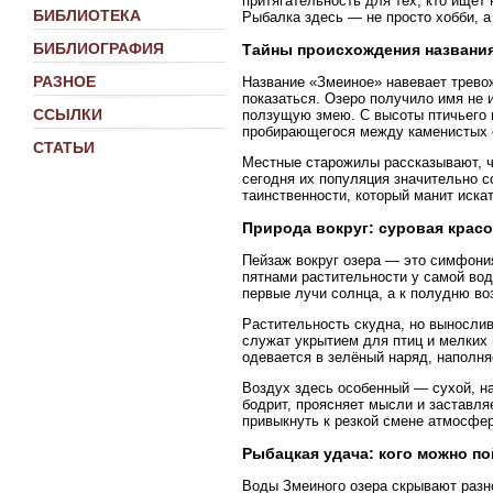
притягательность для тех, кто ищет
БИБЛИОТЕКА
Рыбалка здесь — не просто хобби, а
БИБЛИОГРАФИЯ
Тайны происхождения названи
РАЗНОЕ
Название «Змеиное» навевает тревож
показаться. Озеро получило имя не
ССЫЛКИ
ползущую змею. С высоты птичьего п
пробирающегося между каменистых 
СТАТЬИ
Местные старожилы рассказывают, чт
сегодня их популяция значительно с
таинственности, который манит иска
Природа вокруг: суровая крас
Пейзаж вокруг озера — это симфони
пятнами растительности у самой во
первые лучи солнца, а к полудню во
Растительность скудна, но вынослив
служат укрытием для птиц и мелких 
одевается в зелёный наряд, наполн
Воздух здесь особенный — сухой, 
бодрит, проясняет мысли и заставл
привыкнуть к резкой смене атмосфер
Рыбацкая удача: кого можно п
Воды Змеиного озера скрывают разн