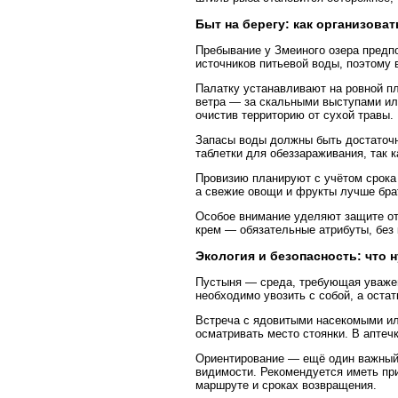
Быт на берегу: как организоват
Пребывание у Змеиного озера предпо
источников питьевой воды, поэтому 
Палатку устанавливают на ровной п
ветра — за скальными выступами или
очистив территорию от сухой травы.
Запасы воды должны быть достаточн
таблетки для обеззараживания, так к
Провизию планируют с учётом срока 
а свежие овощи и фрукты лучше бра
Особое внимание уделяют защите от
крем — обязательные атрибуты, без 
Экология и безопасность: что 
Пустыня — среда, требующая уважен
необходимо увозить с собой, а оста
Встреча с ядовитыми насекомыми ил
осматривать место стоянки. В аптеч
Ориентирование — ещё один важный а
видимости. Рекомендуется иметь при
маршруте и сроках возвращения.