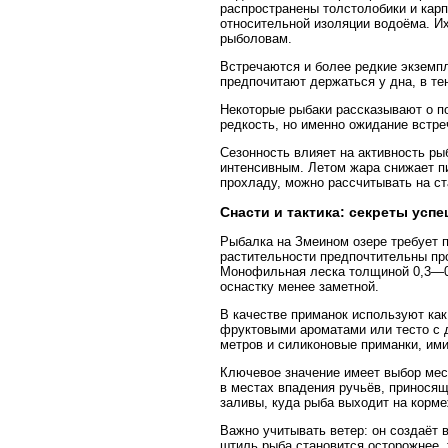
распространены толстолобики и кар
относительной изоляции водоёма. 
рыболовам.
Встречаются и более редкие экземп
предпочитают держаться у дна, в те
Некоторые рыбаки рассказывают о п
редкость, но именно ожидание встре
Сезонность влияет на активность ры
интенсивным. Летом жара снижает пи
прохладу, можно рассчитывать на с
Снасти и тактика: секреты усп
Рыбалка на Змеином озере требует п
растительности предпочтительны пр
Монофильная леска толщиной 0,3—0,
оснастку менее заметной.
В качестве приманок используют как
фруктовыми ароматами или тесто с 
метров и силиконовые приманки, им
Ключевое значение имеет выбор мест
в местах впадения ручьёв, принося
заливы, куда рыба выходит на корме
Важно учитывать ветер: он создаёт
штиль рыба становится осторожнее, 