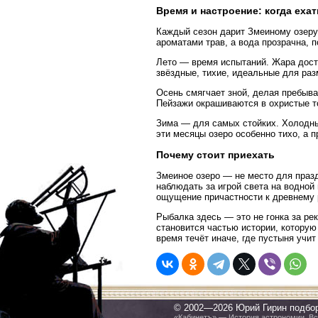
Время и настроение: когда ехат
Каждый сезон дарит Змеиному озеру 
ароматами трав, а вода прозрачна, 
Лето — время испытаний. Жара дост
звёздные, тихие, идеальные для раз
Осень смягчает зной, делая пребыва
Пейзажи окрашиваются в охристые т
Зима — для самых стойких. Холодны
эти месяцы озеро особенно тихо, а 
Почему стоит приехать
Змеиное озеро — не место для празд
наблюдать за игрой света на водной
ощущение причастности к древнему 
Рыбалка здесь — это не гонка за ре
становится частью истории, которую 
время течёт иначе, где пустыня учи
© 2002—2026 Юрий Гирин подбо
«Кабинетъ» — История астрономии. Все