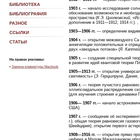
БИБЛИОТЕКА
1903 г.
— начало исследования солне
обоснование возможности и необход
БИБЛИОГРАФИЯ
пространства (
К.Э. Циолковский
, «И
дополнение в 1911—1912, 1914 гг.). ,
РАЗНОЕ
1903—1906 гг.
— определение видимой
ССЫЛКИ
1904 г.
— открытие межзвездного Са 
СТАТЬИ
аннигиляции положительных и отриц
двух «звездных потоков» (
Я. Каптей
1905 г.
— создание специальной теор
На правах рекламы:
в развитие идей квантовой теории
Пл
•
Замена клавиатуры Macbook
1905—1913 гг.
— открытие универсаль
светимость» (
Э. Герцшпрунг
, Дания;
1906 г.
— теория лучистого равновес
эллипсоидальное распределение ско
(для изучения строения и динамики Г
1906— 1907 гг.
— начало астрономич
США).
1907 г.
— сообщение об эксперимента
г.); общая теория равновесия газово
Швейцария); открытие первого астер
1908—1916 гг.
— открытие прямо про
цефеид в Малом Магеллановом обла