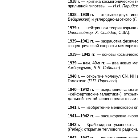
1938 г.
— критика космогонической г
приливной гипотезы, —
Н.Н. Парийск
1938—1939 гг.
— открытие двух типов
Вейцзеккер
) и углеродно-азотного (
Г
1939 г.
— нейтринная теория взрыва 
Оппенгеймер, X. Снайдер
, США).
1939—1941 гг.
— разработка физичес
геоцентрической скорости метеорито
1939— 1942 гг.
— основы космическо
1939 — нач. 40-х гг.
— два новых мет
Амбарцумян, В.В. Соболев
).
1940 г.
— открытие молекул CN, NH в
Галактике (
П.П. Паренаго
).
1940—1942 гг.
— выделение галактик 
«сейфертовские галактики»); открыт
дальнейшем объяснено реликтовым 
1941 г.
— изобретение менисковой оп
1941—1942 гг.
— расшифровка «корони
1942 г.
— Крабовидная туманность — 
(
Ребер
); открытие теплового радиои
1942—1947 гг.
— динамическая теори