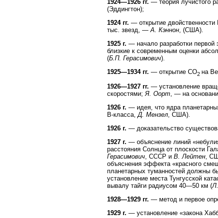
1924—1926 гг.
— теория лучистого ра
(Эддингтон);
1924 гг.
— открытие двойственности 
тыс. звезд, —
А. Кэннон
, (США).
1925 г.
— начало разработки первой 
близкие к современным оценки абсо
(
Б.П. Герасимович
).
1925—1934 гг.
— открытие СО
на Ве
2
1926—1927 гг.
— установление враще
скоростями;
Я. Оорт
, — на основан
1926 г.
— идея, что ядра планетарных
В-класса,
Д. Мензел
, США).
1926 г.
— доказательство существова
1927 г.
— объяснение линий «небулия»
расстояния Солнца от плоскости Гала
Герасимович
, СССР и
В. Лейтен
, С
объяснения эффекта «красного смещ
планетарных туманностей должны бы
установление места Тунгусской кат
вывалу тайги радиусом 40—50 км (
Л
1928—1929 гг.
— метод и первое опр
1929 г.
— установление «закона Хаббл