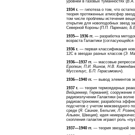
уровней в газовых туманностях (
В.А
1934 г.
— гипотеза о том, что остатк
теория протяженных атмосфер звезд
том числе проблемы истечения веще
открытие для новоподобных звезд з
Северной Короны (
П.П. Паренаго, Б.
1935— 1936 гг.
— разработка методов
возраста Галактики (согласующейся 
1936 г.
— первая классификация новы
12С в звездах разных классов (
Э. Ма
1936—1937 гг.
— массовые репрессии 
Еропкин, П.И. Яшнов, Н.В. Комендант
Мусселиус, Б.П. Герасимович
).
1936—1940 гг.
— вывод элементов зе
1937 г.
— теория термоядерных реакци
Вейцзеккер
, Германия); сооружение
радиоизлучении Галактики (на волне
радиоастрономии; разработка эффек
подсчетов с учетом межзвездного п
среде (
Я. Свинге
, Бельгия;
Л. Розен
Альвен
, Швеция); идея неиерархиче
скопления галактик играют роль «пуз
1937—1940 гг.
— теория звездной эво