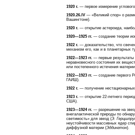
1920 г.
— первое измерение углового
1920.26.IV
— «Великий спор» о разме
Вашингтоне).
1920 г.
— открытие астероида, наибо
1920—1925 гг.
— создание теории ион
1922 г.
— доказательство, что свеч
механизм его, как и в планетарных 
1922—1923 гг.
— первые результаты 
неравновесного состояния их вещест
или постепенного истечения материи
1922—1923 гг.
— создание первого Ро
ГАИШ).
1922 г.
— получение нестационарных 
1923 г.
— открытие 22-летнего перио
США).
1923—1924 гг.
— разрешение на звез
внегалактической природы по обнар
светимость» для звезд (
Э. Герцшпру
неустойчивости массивных ядер сп
диффузной материи (
Эддингтон
).