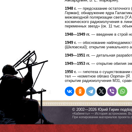
Амбарцумян
,
Б. Е. Mapкарян
).
1948 г.
— предсказание остаточного (
Герман
); обнаружение ядра Галакти
межзвездной поляризации света (
У.А
космического радиоизлучения в лини
переменных звезд» (ок. 11 тыс. объе
1948—1949 гг.
— введение в строй н
1949 г.
— обоснование наблюдаемости
(
Шкловский
); открытие уникального 
1949—1951 гг.
— детальная разработ
1949—1953 гг.
— открытие обилия эм
1950 г.
— гипотеза о существовании 
тел — «кометное облако
Оорта
» (
Я.
открытие радиоизлучения М31, сравн
© 2002—2026 Юрий Гирин подбо
«Кабинетъ» — История астрономии. Все
При копировании материалов проекта 