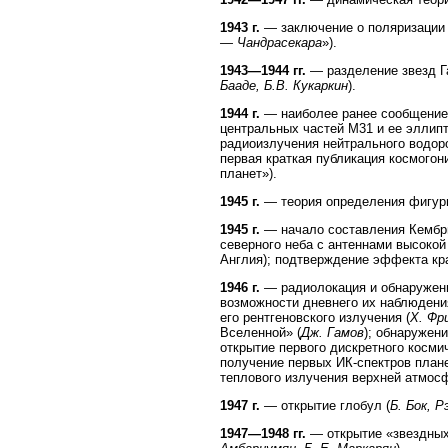
1943 г.
— заключение о поляризации 
— Чандрасекара
»).
1943—1944 гг.
— разделение звезд Г
Бааде, Б.В. Кукаркин
).
1944 г.
— наиболее ранее сообщение 
центральных частей М31 и ее эллипт
радиоизлучения нейтрального водоро
первая краткая публикация космогон
планет»).
1945 г.
— теория определения фигуры
1945 г.
— начало составления Кембри
северного неба с антеннами высокой
Англия); подтверждение эффекта кр
1946 г.
— радиолокация и обнаружени
возможности дневнего их наблюдения
его рентгеновского излучения (
X. Фр
Вселенной» (
Дж. Гамов
); обнаружени
открытие первого дискретного косми
получение первых ИК-спектров плане
теплового излучения верхней атмос
1947 г.
— открытие глобул (
Б. Бок, Р
1947—1948 гг.
— открытие «звездных