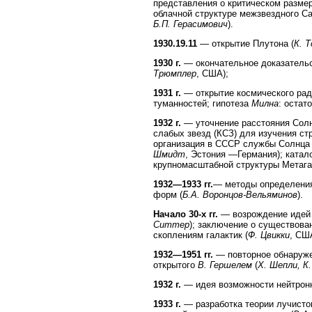
представления о критическом разме
облачной структуре межзвездного Са
Б.П. Герасимович
).
1930.19.11
— открытие Плутона (
К. 
1930 г.
— окончательное доказательс
Трюмплер
, США);
1931 г.
— открытие космического рад
туманностей; гипотеза
Милна
: остат
1932 г.
— уточнение расстояния Солнц
слабых звезд (КСЗ) для изучения ст
организация в СССР службы Солнца 
Шмидт
, Эстония —Германия); катал
крупномасштабной структуры Метага
1932—1933 гг.
— методы определения
форм (
Б.А. Воронцов-Вельяминов
).
Начало 30-х гг.
— возрождение идей с
Ситтер
); заключение о существова
скоплениям галактик (
Ф. Цвикки
, СШ
1932—1951 гг.
— повторное обнаружен
открытого
В. Гершелем
(
X. Шепли, К
1932 г.
— идея возможности нейтронн
1933 г.
— разработка теории лучисто