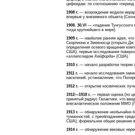
цефеидам: по соотношению «период 
1908 г.
— возрождение модели иерарх
впервые у внеземного объекта (Сол
1908. 30.VI
— «падение Тунгусского 
тогда крупнейшего в мире).
1909 г.
— наиболее ранняя идея, что 
Скорпиона и Змееносца (открыто
Дж.
определения осевого вращения компо
США); первые исследования поверхн
«эллипсоидом
Хейфорда
» (США).
1910 г.
— начало разработки теории 
1911 г.
— начало исследования завис
населений, установление, что Поля
1912 г.
— открытие космических луче
1912—1918 г.
— первая оценка (по ц
принятый радиус Галактики, что вви
внегалактическое положение ММО (
1913 г.
— обнаружение необычайно бо
туманностей, с преобладанием сред
США); формальное общее решение в 
1914 г.
— обнаружение вековых нерег