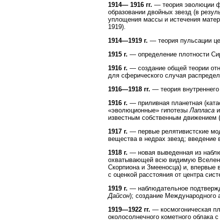
1914— 1916 гг.
— теория эволюции ф
образовании двойных звезд (в резул
уплощения массы и истечения матери
1919).
1914—1919 г.
— теория пульсации це
1915 г.
— определение плотности Сир
1916 г.
— создание общей теории отн
для сферического случая распредел
1916—1918 гг.
— теория внутреннего 
1916 г.
— приливная планетная (ката
«эволюционные» гипотезы
Лапласа
известным собственным движением 
1917 г.
— первые релятивистские мо
вещества в недрах звезд; введение 
1918 г.
— новая выведенная из наблюд
охватывающей всю видимую Вселенну
Скорпиона и Змееносца) и, впервые 
с оценкой расстояния от центра систе
1919 г.
— наблюдательное подтвержд
Дайсон
); создание Международного 
1919—1922 гг.
— космогоническая пл
околосолнечного кометного облака с