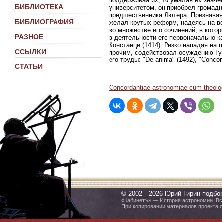
поддерживая их, то умаляя их знач
БИБЛИОТЕКА
университетом, он приобрел громадн
предшественника Лютера. Признавая
БИБЛИОГРАФИЯ
желал крутых реформ, надеясь на в
во множестве его сочинений, в котор
РАЗНОЕ
в деятельности его первоначально ка
Констанце (1414). Резко нападая на
ССЫЛКИ
прочим, содействовал осуждению Гу
его труды: "De anima" (1492), "Concord
СТАТЬИ
Concordantiae astronomiae cum theologi
© 2002—2026 Юрий Гирин подбо
«Кабинетъ» — История астрономии. Все
При копировании материалов проекта 