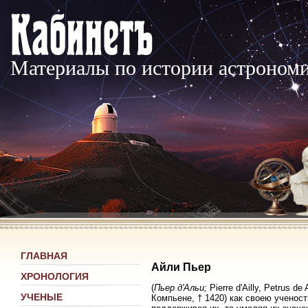
Материалы по истории астроном
ГЛАВНАЯ
Айли Пьер
ХРОНОЛОГИЯ
(
Пьер д'Альи;
Pierre d'Ailly, Petrus d
УЧЕНЫЕ
Компьене, † 1420) как своею ученос