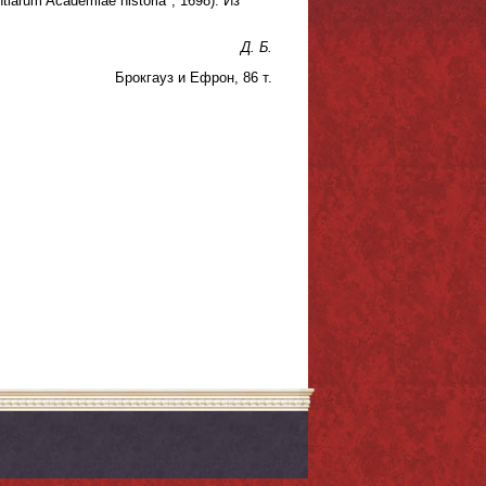
iarum Academiae historia", 1698). Из
Д. Б.
Брокгауз и Ефрон, 86 т.