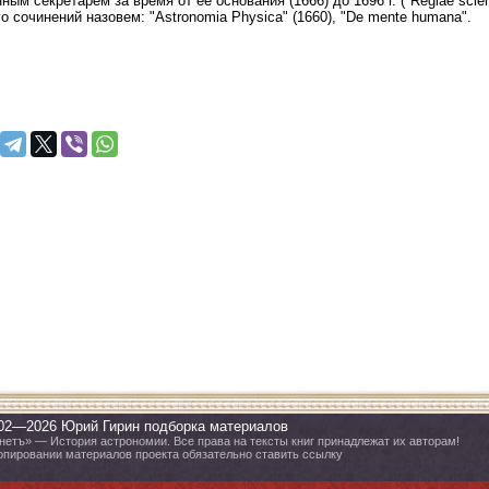
ым секретарем за время от ее основания (1666) до 1696 г. ("Regiae scient
го сочинений назовем: "Astronomia Physica" (1660), "De mente humana".
02—2026 Юрий Гирин подборка материалов
нетъ» — История астрономии. Все права на тексты книг принадлежат их авторам!
опировании материалов проекта обязательно ставить ссылку