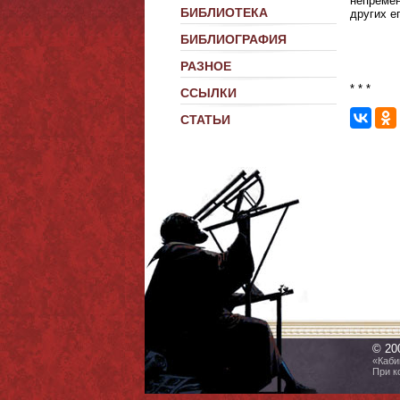
непременн
БИБЛИОТЕКА
других е
БИБЛИОГРАФИЯ
РАЗНОЕ
* * *
ССЫЛКИ
СТАТЬИ
© 20
«Каби
При к