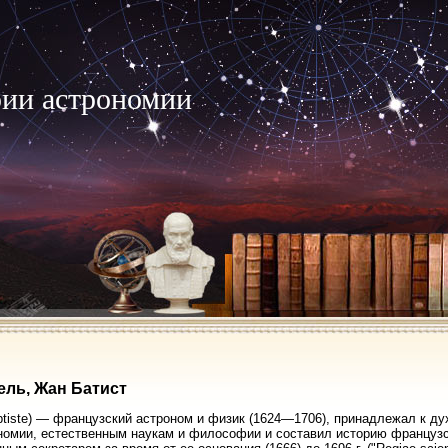
рии астрономии
ль, Жан Батист
ptiste) — французский астроном и физик (1624—1706), принадлежал к ду
номии, естественным наукам и философии и составил историю французс