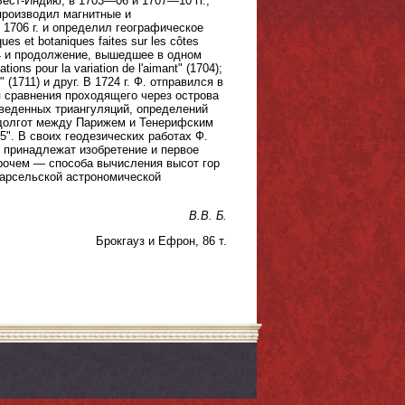
ест-Индию, в 1703—06 и 1707—10 гг.,
производил магнитные и
1706 г. и определил географическое
s et botaniques faites sur les côtes
 1714 и продолжение, вышедшее в одном
ons pour la variation de l'aimant" (1704);
o" (1711) и друг. В 1724 г. Ф. отправился в
я сравнения проходящего через острова
веденных триангуляций, определений
 долгот между Парижем и Тенерифским
45". В своих геодезических работах Ф.
 принадлежат изобретение и первое
прочем — способа вычисления высот гор
Марсельской астрономической
В.В. Б.
Брокгауз и Ефрон, 86 т.