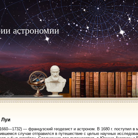
рии астрономии
 Луи
t, 1660—1732) — французский геодезист и астроном. В 1680 г. поступил в
ившемся случае отправился в путешествие с целью научных исследован