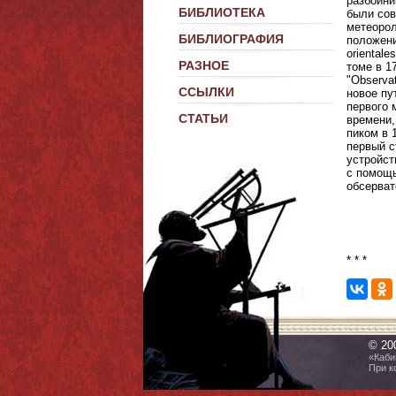
разбойни
БИБЛИОТЕКА
были сов
метеорол
БИБЛИОГРАФИЯ
положение
orientale
РАЗНОЕ
томе в 17
"Observat
ССЫЛКИ
новое пу
первого 
СТАТЬИ
времени,
пиком в 
первый с
устройст
с помощь
обсерват
* * *
© 20
«Каби
При к