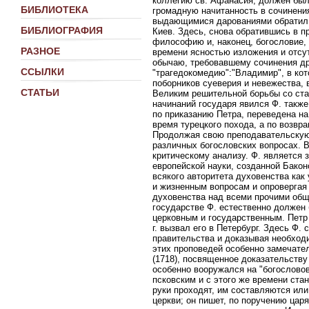
коллегию св. Афанасия, должен был 
БИБЛИОТЕКА
громадную начитанность в сочинени
выдающимися дарованиями обратил н
БИБЛИОГРАФИЯ
Киев. Здесь, снова обратившись в п
философию и, наконец, богословие,
РАЗНОЕ
времени ясностью изложения и отсу
обычаю, требовавшему сочинения др
ССЫЛКИ
"трагедокомедию":"Владимир", в кот
поборников суеверия и невежества,
СТАТЬИ
Великим решительной борьбы со ст
начинаний государя явился Ф. также
по приказанию Петра, переведена на
время турецкого похода, а по возвр
Продолжая свою преподавательскую 
различных богословских вопросах. 
критическому анализу. Ф. является 
европейской науки, созданной Бако
всякого авторитета духовенства как
и жизненным вопросам и опровергая 
духовенства над всеми прочими общ
государстве Ф. естественно должен
церковным и государственным. Петр 
г. вызвал его в Петербург. Здесь Ф.
правительства и доказывая необходи
этих проповедей особенно замечател
(1718), посвященное доказательств
особенно вооружался на "богословов
псковским и с этого же времени ста
руки проходят, им составляются или
церкви; он пишет, по поручению царя