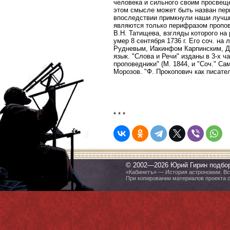
человека и сильного своим просвещ
этом смысле может быть назван пер
впоследствии примкнули наши лучши
являются только перифразом пропов
В.Н. Татищева, взгляды которого на
умер 8 сентября 1736 г. Его соч. на
Рудневым, Иакинфом Карпинским, Д
язык. "Слова и Речи" изданы в 3-х ч
проповедники" (М. 1844, и "Соч." Сам
Морозов. "Ф. Прокопович как писател
* * *
© 2002—2026 Юрий Гирин подбо
«Кабинетъ» — История астрономии. Все
При копировании материалов проекта 