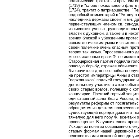
политические трактаты и проч. Им с
(1719) и "слово похвальное о флоте
(1724), трактат о патриаршестве, "П
подробный комментарий к "Уставу о
наследника державы своей" и мн. др
первенствующим членом св. синода. 
из киевских ученых, руководителем 
власти к духовной, а также и в неко
зрения близкой к убеждениям протес
ясным логическим умом и язвительн
своей полемике очень опасным проти
теория так назыв. "просвещенного д
многочисленные враги Ф. не имели 
Староцерковная партия подняла гол
опасную борьбу, отражая обвинения 
бы кончиться для него неблагополуч
на престол императрицы Анны и стат
"верховников" подачей государыне 
деятельному участию в этом событи
своих старых врагов, полемику с кот
канцелярии. Прежний горячий защит
единственный залог блага России, т
результаты реформы от посягательс
обращается из деятеля прогрессивн
существующий порядок даже и в тех 
тяжелую для него пору Ф. все-таки 
просвещение. В лучших своих произ
Исходя из понятий современного ему
старым формам нашей церковной и о
невежества или показной псевдо-уче