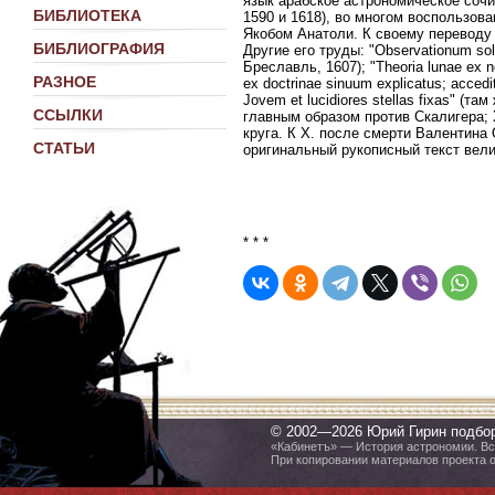
язык арабское астрономическое сочине
БИБЛИОТЕКА
1590 и 1618), во многом воспользов
Якобом Анатоли. К своему переводу 
БИБЛИОГРАФИЯ
Другие его труды: "Observationum solari
Бреславль, 1607); "Theoria lunae ex n
РАЗНОЕ
ex doctrinae sinuum explicatus; accedi
Jovem et lucidiores stellas fixas" (та
ССЫЛКИ
главным образом против Скалигера;
круга. К X. после смерти Валентина 
СТАТЬИ
оригинальный рукописный текст вели
* * *
© 2002—2026 Юрий Гирин подбо
«Кабинетъ» — История астрономии. Все
При копировании материалов проекта 