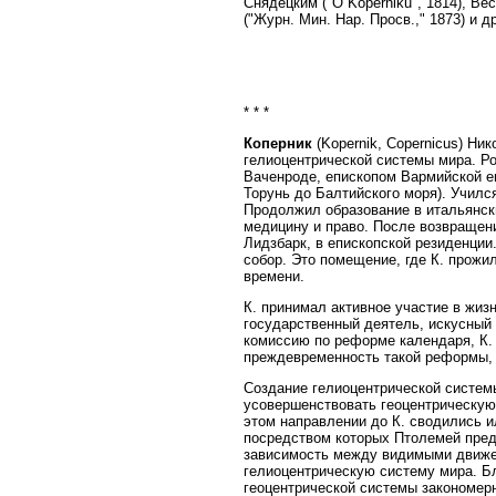
Снядецким ("О Koperniku", 1814), Ве
("Журн. Мин. Нар. Просв.," 1873) и др
* * *
Коперник
(Kopernik, Copernicus) Ник
гелиоцентрической системы мира. Ро
Ваченроде, епископом Вармийской еп
Торунь до Балтийского моря). Училс
Продолжил образование в итальянски
медицину и право. После возвращения
Лидзбарк, в епископской резиденции
собор. Это помещение, где К. прожи
времени.
К. принимал активное участие в жиз
государственный деятель, искусный 
комиссию по реформе календаря, К. 
преждевременность такой реформы, 
Создание гелиоцентрической системы
усовершенствовать геоцентрическую
этом направлении до К. сводились и
посредством которых Птолемей пред
зависимость между видимыми движен
гелиоцентрическую систему мира. Бл
геоцентрической системы закономерн