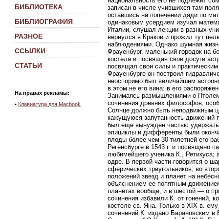
национальность его не подлежит сом
БИБЛИОТЕКА
записан в числе учившихся там поля
оставшись на попечении дяди по мате
БИБЛИОГРАФИЯ
одинаковым усердием изучал математ
Италии, слушал лекции в разных уни
РАЗНОЕ
вернулся в Краков и прожил тут цел
наблюдениями. Однако шумная жизнь 
ССЫЛКИ
Фрауенбург, маленький городок на б
костела и посвящая свои досуги аст
СТАТЬИ
посвящал свои силы и практическим р
Фрауенбурге он построил гидравлич
неоспоримо был величайшим астроном
в этом не его вина: в его распоряж
На правах рекламы:
Занимаясь размышлениями о Птолеме
сочинения древних философов, особе
•
Клавиатура для Macbook
Солнце должно быть неподвижным це
кажущуюся запутанность движений пл
был еще вынужден частью удержать
эпициклы и дифференты были оконча
плоды более чем 30-тилетней его рабо
Регенсбурге в 1543 г. и посвящено п
любимейшего ученика К., Ретикуса; 
одре. В первой части говорится о ш
сферических треугольников; во вто
положений звезд и планет на небесн
объяснением ее попятным движением 
планетах вообще, и в шестой — о пр
сочинения избавили К. от гонений, к
костеле св. Яна. Только в XIX в. ем
сочинений К. издано Барановским в 