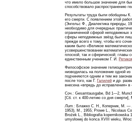
что имело большое значение для бы
способствовало распространению ге
Результаты труда были обобщены К.
его смерти. С появлением этой работ
(Энгельс Ф., Диалектика природы, 19
необходимо для очередных практиче
ограниченной сферой неподвижных з
сферы неподвижных звёзд были лишь
прежде всего к тому, чтобы его соч
каким было «Великое математическо
усовершенствовании математических 
плоской, так и сферической; главы 
единственным учеником Г. И.
Ретико
Философское значение гелиоцентрич
низводилась на положение одной из 
подчиняются одним и тем же закона
после того, как Г.
Галилей
и др. разв
внесена «впредь до исправления» в 
Соч.: Gesamtausgabe, Bd 1—2, Munch
[Сб. ст. к 400-летию со дня смерти], 
Лит.
: Блажко С. Н., Коперник, М. —
1953), М., 1955; Prowe L., Nicolaus Co
Broźek L., Bibliografia kopernikowska
umysłowej do konca XVIII wieku, Wroc