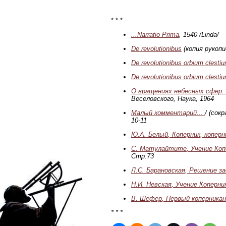
* * *
...Narratio Prima
, 1540 /Linda/
De revolutionibus
(копия рукопи
De revolutionibus orbium clestium 
De revolutionibus orbium clestium 
О вращениях небесных сфер. 
Веселовского
, Наука, 1964
Малый комментарий...
/ (сок
10-11
Ю.А. Белый
, Коперник, копер
С. Матулайтите
, Учение Ко
Стр.73
Л.С. Барановская
, Решение з
Н.И. Невская
, Учение Коперн
В. Шефер
, Первый коперникан
* * *