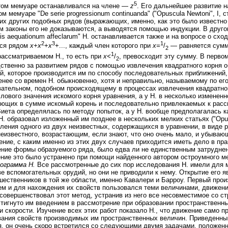
5
том мемуаре останавливался на члене —
z
. Его дальнейшее развитие 
м мемуаре "De serie progressionum continuanda" ("Opuscula Newtoni", I,
их других подобных рядов (выражающих, именно, как это было известн
ем законы его не доказываются, а выводятся помощью индукции. В друг
onis aequationum affeclarum" H. останавливается также и на вопросе о сх
2
3
1
тся рядом
х+х
+
х
+..., каждый член которого при
х=
/
— равняется сумме
2
1
рассматриваемом Н., то есть при
х<
/
, превосходит эту сумму. В перво
2
ственно за развитием рядов с помощью извлечения квадратного корня 
й, которое производится им по способу последовательных приближений, 
енее со времен Н. обыкновенно, хотя и неправильно, называемому по его
ательном, подобном происходящему в процессах извлечения квадратног
лового значения искомого корня уравнения, а у Н. в несколько измене
ющих в сумме искомый корень и последовательно привлекаемых к рас
Виета определялась по методу попыток, а у Н. вообще предполагалась к
Н. образовал изложенный им позднее в нескольких мелких статьях ("Opusc
ления одного из двух неизвестных, содержащихся в уравнении, в виде 
неизвестного, возрастающим, если знают, что оно очень мало, и убыва
ние, с каким именно из этих двух случаев приходится иметь дело в пра
ние формы образуемого ряда, было едва ли не единственным затрудне
ние это было устранено при помощи найденного автором остроумного ме
ограмма Н.
Все рассмотренные до сих пор исследования Н. имели для 
ве вспомогательных орудий, но они не приводили к нему. Открытие его я
шественников в той же области, именно Кавалери и Барроу. Первый про
м и для нахождения их свойств пользовался теми величинами, движен
совершенствовал этот метод, устранив из него все несовместимое со с
тигнуто им введением в рассмотрение при образовании пространственн
и скорости. Изучение всех этих работ показало Н., что движение само 
ания свойств производимых им пространственных величин. Приведенны
, он очень скоро встретился со следующими двумя задачами, положен