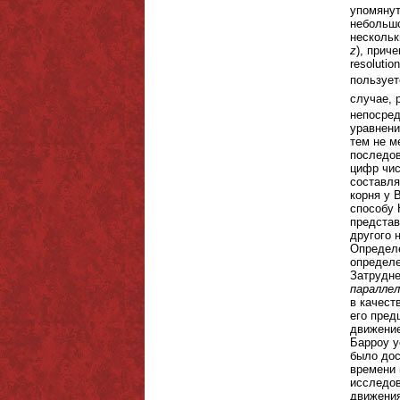
упомяну
небольшо
нескольк
z
), прич
resoluti
пользуе
случае, 
непосред
уравнени
тем не м
последов
цифр чис
составля
корня у 
способу 
представ
другого 
Определе
определе
Затрудне
параллел
в качест
его пред
движение
Барроу у
было дос
времени 
исследов
движения