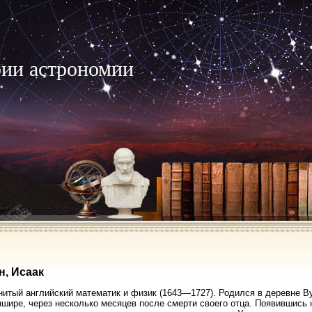
рии астрономии
, Исаак
его помощника для себя — сельского хозяина. Но вполне определившиеся к этому времени научные стремления Н. влекли его к продолжению занятий науками. Матери пришлось, наконец, уступить настойчивому желанию сына и согласиться сперва на его возвращение в оставленную школу, а затем (через несколько месяцев) и на поступление в университет, состоявшееся в 1660 г. Н. поступил в Trinity College Кембриджского унив., в разряд неимущих студентов. Здесь его занятия математикой, в которых он был предоставлен самому себе, начались с изучения "Геометрии" Декарта, "Arithmeticae unfinitorum" Валлиса и в меньшей степени "Элементов" Эвклида. В 1663 г. должность профессора математики в Кембриджском унив. занял Исаак Барроу, оказавший самое решительное влияние как на размеры и характер приобретенного Н. в университете научного образования, так и даже, пожалуй, в большей степени на склад его политических и религиозных убеждений и взглядов. Как известно, Н. вышел из университета и затем остался на всю жизнь преданным сыном церкви и строгим консерватором в деле политики. Влиянию Барроу он был обязан также и своими занятиями оптикой, приведшими его к таким блестящим открытиям. С 1665 и по 1668 г. включительно внешняя деятельность Н. была посвящена главным образом приобретению университетских ученых степеней. Первый его дебют на этом поприще был, однако же, неудачен. На состязании для получения степени общника (fellow) он был побежден неким Уведалем, только благодаря этому обстоятельству и сделавшимся известным. В 1668 г. Н. получил степень магистра, а в следующем году его учитель Барроу уступил ему свою кафедру в Кембриджском университете для того, чтобы этим путем обеспечить своего талантливого ученика в материальном отношении. С этого года Н. занимал профессорскую должность в Кембридже фактически до 1696 г. и номинально до 1701 г. Во все время отправления своих профессорских обязанностей Н. находился в очень стесненном положении в материальном отношении, что, может быть, и было причиной того, что он на всю жизнь остался холостяком. Отказавшись вступить в монашество, на что потребовалось даже особое разрешение короля Карла II (по крайней мере, для сохранении фелловства в Trinity College), он не мог иметь доли в доходах кембриджской профессорской корпорации, как монашеского учреждении, и должен был довольствоваться одним скудным вознаграждением из суммы, пожертвованной для обеспечения занимаемой им кафедры ее основателем Генри Лукасом. Все время своего пребывания в Кембридже он должен был, поэтому, жить в одной и той же тесной келье, могущей привлекать его разве только тем, что именно в ней зародились и вышли на свет его великие открытия. Убежденный монархист, но еще более ревностный приверженец церкви, он отступал от своих монархических принципов только в тех случаях, когда королевская власть посягала на права и привилегии церкви. Так, когда король Яков II потребовал от Кембриджского унив., вопреки его статутам, возведения в степень бакалавра одного бенедиктинца без принесения последним присяги, Н., по избранию университета, явился горячим защитником его привилегий перед высшим судом, что заставило короля отказаться от своего требовании. В благодарность за такой успешный исход дела университет избрал Н., в 1688 г., хотя и очень незначительным большинством голосов, своим представителем в парламент в ту его сессию, которая, продолжавшись до 1690 г., образовала из себя известную конвенцию, т. е. парламентское собрание, избравшее английским королем Вильгельма III. Н. в парламенте примкнул, согласно со своими убеждениям, к партии тори, которая, впрочем, едва ли нашла в нем особенно полезного члена, так как во все его пребывание в парламенте от него слышали только одно слово, состоявшее в приказе швейцару закрыть окно, из которого дул сквозной ветер на оратора. Боязнь публичного слова составляла, по-видимому, одну из основных черт характера Н. Даже в ученых собраниях он никогда не говорил перед публикой. Дело при этом доходило до того, что он упорно молчал даже тогда, когда обращались с возражениями лично к нему. Такое отношение к публичному слову происходило у Н., по мнению одних — от его природной застенчивости, по утверждению же других — от чрезмерного самомнении, не позволявшего ему выносить возражения и заставлявшего его смотреть на критику своих взглядов и трудов, как на личное для себя оскорбление. Этим вполне объясняется составляющее его характеристическую особенность нежелание издавать в свет свои ученые труды, которое привело, с одной стороны, к очень позднему появлению большинства их, с другой — к безвозвратной потере некоторых из них. Непосредственной причиной этой потери был случившейся в начале 90-х годов, а может быть и ранее, в помещении Н. пожар, истребивший большую часть его рукописей. Огорчению, произведенному этим несчастием, приписывают обыкновенно постигшую Н. в 1693 г. психическую болезнь, которая выразилась во временном ослаблении памяти и умственных способностей. Чтобы докончить начатое в предыдущем изображение характера Н., остается заметить, что, по Уйтстону, Н. имел робкий и подозрительный характер, а по Флемстиду — он "всегда казался недоступным, гордым и жадным к похвалам" и никогда "не мог выносить противоречия". Самомнительный и надменный в отношении других людей, Н. отличался, однако же, скромностью перед наукой и вечной истиной. Ясно сознавая, что все его блестящие открытия составляют только ничтожную часть величественных тайн природы, он говорил: "Я не знаю, чем кажусь свету; но я сравниваю себя с ребенком, который, ходя по берегу моря, собирает гладкие камни и красивые раковины, а между тем, великий океан глубоко скрывает истину от моих глаз". Существенное улучшение в материальном положении Н. произошло только в 1695 г., когда вновь назначенный канцлер казначейства Карл Монтегю, впоследствии лорд Галифакс, дал ему должность смотрителя Монетного двора (warden), с жалованьем в 750 фн. стерл. в год. Было бы, однако же, заблуждением думать, что эта должность, смененная в 1699 г. на еще более высокую должность директора Монетного двора (Master and Worker of the Mint), с вдвое большим окладом жалованья, была правительственной наградой за ученые заслуги Н. Дело объясняется самыми обыкновенными житейскими отношениями. Лорд Галифакс, хотя и бывший слушателем лекций Н. в Кембриджском университете, но, как вождь партии вигов, едва ли ему особенно симпатизировавший, был женат тайным браком на его племяннице, молодой, красивой и умной женщине, которой он завещал после смерти большую часть своего имения, а ее дяде 100 фн. стерл. пожизненного дохода. Высказанное сейчас утверждение, что не ученые заслуги Н. были причиной его возвышения, находит себе подтвержде