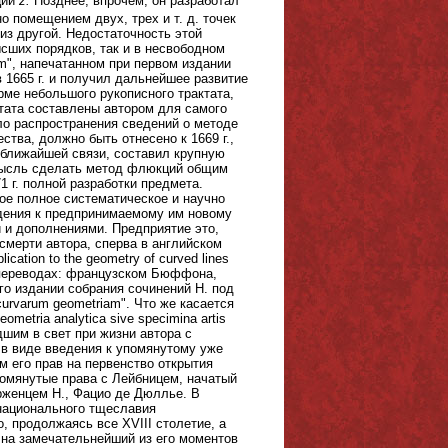
ции
z.
Позднее, впрочем, он разработал
о помещением двух, трех и т. д. точек
из другой. Недостаточность этой
сших порядков, так и в несвободном
um", напечатанном при первом издании
 1665 г. и получил дальнейшее развитие
орме небольшого рукописного трактата,
ктата составлены автором для самого
ало распространения сведений о методе
ства, должно быть отнесено к 1669 г.,
в ближайшей связи, составил крупную
. Мысль сделать метод флюкций общим
1 г. полной разработки предмета.
ое полное систематическое и научно
едения к предпринимаемому им новому
 и дополнениями. Предприятие это,
смерти автора, сперва в английском
lication to the geometry of curved lines
нем переводах: французском Бюффона,
го издании собрания сочинений Н. под
 curvarum geometriam". Что же касается
etria analytica sive specimina artis
едшим в свет при жизни автора с
в виде введения к упомянутому уже
ом его прав на первенство открытия
помянутые права с Лейбницем, начатый
рженцем Н., Фацио де Дюллье. В
 национального тщеславия
, продолжаясь все XVIII столетие, а
 на замечательнейший из его моментов