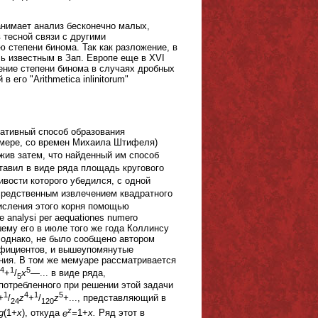
анимает анализ бесконечно малых,
 тесной связи с другими
 степени бинома. Так как разложение, в
ь известным в Зап. Европе еще в XVI
жение степени бинома в случаях дробных
его "Arithmetica inlinitorum"
икативный способ образования
 мере, со времен Михаила Штифеля)
жив затем, что найденный им способ
тавил в виде ряда площадь кругового
ивости которого убедился, с одной
осредственным извлечением квадратного
исления этого корня помощью
analysi per aequationes numero
вшему его в июле того же года Коллинсу
, однако, не было сообщено автором
ффициентов, и вышеупомянутые
ния. В том же мемуаре рассматривается
4
1
5
+
/
x
—... в виде ряда,
5
потребленного при решении этой задачи
1
4
1
5
+
/
z
+
/
z
+
..., представляющий в
24
120
z
g
(1
+x
), откуда
e
=
1+
x.
Ряд этот в