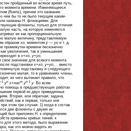
естен пройденный во всякое время путь,
кого момента времени. Изменяющееся
том
(fluens), причем это название
 о чем бы то ни было текущем каким-
ыли названы Н. флюкциями. Для
тствующие флюенты, только для отличия
малую часть, на которую изменяется
атривал ее как пропорциональную
чно малую величину, представляемую
им образом
xo
, моментом
у
—
yo
и т. д.
ые промежутки времени бесконечно
 как увеличения, так и уменьшения
ереходят в
x
+
xo
,
y
+
yo
,
 свое значение для всякого момента
 после подстановки
x
+
xo
,
y
+
yo
,... вместо
з упомянутую подстановку и следующего
сконечно малая, то в уравнениях члены,
дит, из чего вытекает правило, что
m
-1
n
m
n
-1
y
x
+
nax
y
y
. Во всем
ную помощь в предшествующих работах
решение первой из двух приведенных
ям. Вторая, или обратная, задача,
ствий, как и первая, только они
ри этом три случая: 1) когда в состав
атся две флюенты с двумя их
кций был приложен Н. к определению
йств кривизны кривых линий, к
го для этого метода, было выражение
ка, как это можно видеть из