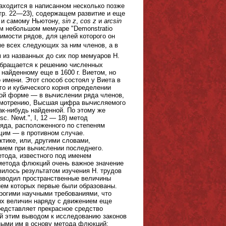
находится в написанном несколько позже
 стр. 22—23), содержащем развитие и еще
о и самому Ньютону,
sin z
,
cos z
и
arcsin
ом небольшом мемуаре "Demonstratio
одимости рядов, для целей которого он
 всех следующих за ним членов, а в
м из названных до сих пор мемуаров Н.
обращается к решению численных
найденному еще в 1600 г. Виетом, но
 имени. Этот способ состоял у Виета в
о и кубического корня определении
нной форме — в вычислении ряда членов,
смотрению, Высшая цифра вычисляемого
ак-нибудь найденной. По этому же
. Newt.", I, 12 — 18) метод
ряда, расположенного по степеням
ющим — в противном случае.
ктике, или, другими словами,
нием при вычислении последнего.
тода, известного под именем
метода флюкций очень важное значение
вилось результатом изучения Н. трудов
изводил пространственные величины
ием которых первые были образованы.
трогими научными требованиями, что
ых величин наряду с движением еще
представляет прекрасное средство
й этим выводом к исследованию законов
ными им в основу метода флюкций: