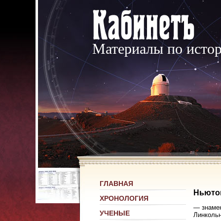
Материалы по исто
ГЛАВНАЯ
Ньютон
ХРОНОЛОГИЯ
— знаменитый английский математик и физик (1643—1727). Родился в деревне Вульсторп, близ г. Грантана в Линкольншире, через несколько месяцев после смерти своего отца. Появившись на свет раньше срока, он был очень слаб и в начале подавал мало надежд на продолжительность жизни. Учиться начал в деревенской школе и в возрасте 12 лет поступил в Грантанскую городскую школу. В первые годы ученья был ленив, однако, с раннего детства любил заниматься устройством игрушечных механизмов, вроде довольно искусно построенных им ветряной мельницы, управляемой мышью, самоката, водяных часов и проч. Позднее в нем развилась склонность к рисованию и писанию стихов. В возрасте 16 лет он должен был оставить школу по недостаточности средств и возвратиться в деревню к матери, которая тогда только что овдовела вторично и потому желала сделать из н
УЧЕНЫЕ