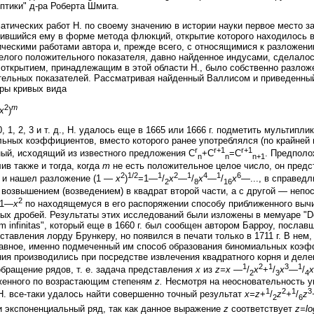
атических работ Н. по своему значению в истории науки первое место з
ившийся ему в форме метода флюкций, открытие которого находилось в
ческими работами автора и, прежде всего, с относящимися к разложению
елого положительного показателя, давно найденное индусами, сделалос
о открытием, принадлежащим в этой области Н., было собственно разло
тельных показателей. Рассматривая найденный Валлисом и приведенный в 
ры кривых вида
2
m
x
)
, 1, 2, 3 и т. д., Н. удалось еще в 1665 или 1666 г. подметить мультипл
ьных коэффициентов, вместо которого ранее употреблялся (по крайней
r
r+1
r+1
ый, исходящий из известного предложения C
+C
=C
. Предполо
n
n
n+1
ив также и тогда, когда
т
не есть положительное целое число, он предс
2
1/2
1
2
1
4
1
6
 и нашел разложение (1 —
x
)
=1—
/
x
—
/
x
—
/
x
—..., в справедл
2
8
16
 возвышением (возведением) в квадрат второй части, а с другой — неп
2
 1—
x
по находящемуся в его распоряжении способу приближенного выч
ых дробей. Результаты этих исследований были изложены в мемуаре "De 
um infinitas", который еще в 1660 г. был сообщен автором Барроу, посла
ставления лорду Брункеру, но появился в печати только в 1711 г. В нем
авное, именно подмеченный им способ образования биномиальных коэ
ия производились при посредстве извлечения квадратного корня и деле
1
2
1
3
1
обращение рядов, т. е. задача представления
х
из
z=х
—
/
x
+
/
х
—
/
х
2
3
4
женного по возрастающим степеням
z.
Несмотря на неосновательность у
1
2
1
3
Н. все-таки удалось найти совершенно точный результат
x=z
+
/
z
+
/
z
2
6
 экспоненциальный ряд, так как данное выражение
z
соответствует
z=lo