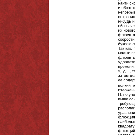
найти ск
и обратн
непрерыв
сохранял
нибудь и
обозначе
их новог
флюента 
скорости
буквою
о
Так как,
малые пр
флюенты
удовлетв
времени.
х
,
у
,...,
затем де
ее содер
всякий ч
изложенн
Н. по уч
выше осн
требующа
располаг
уравнени
флюкциям
наибольш
квадрату
флюкций 