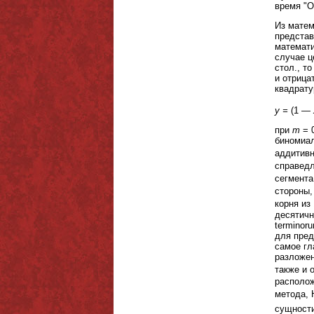
Из матем
представ
математи
случае ц
стол., т
и отрица
квадрату
у =
(1 —
при
m
= 0
биномиал
аддитивн
справедл
сегмента
стороны,
корня из
десятичн
terminor
для пред
самое гл
разложен
также и 
располо
метода, 
сущности