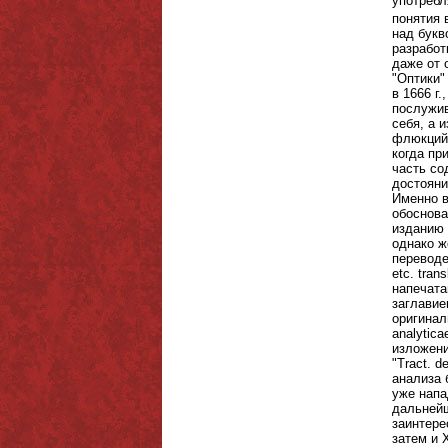
употреб
понятия 
над букв
разработ
даже от 
"Оптики"
в 1666 г
послужив
себя, а 
флюкций 
когда пр
часть со
достояни
Именно в
обоснова
изданию 
однако ж
переводе 
etc. tra
напечата
заглавием
оригинал
analytic
изложени
"Tract. 
анализа 
уже напа
дальнейш
заинтере
затем и 