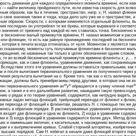
орость движения для каждого определенного момента времени, если изв
о — найти величину пройденного пути, если известна скорость для вся
ным образом, как бы в течении, пространство, напр.
x
, Н. назвал
флюен
о свое значение также и тогда, когда дело шло уже не о пространстве, а
ным образом. Скорости, с которыми изменяются отдельный флюенты, б
ния последних он употреблял те же буквы, которые выражали и соотве
о значения от прежнего над каждой из них ставилась точка. Бесконечно 
в бесконечно малый промежуток времени, Н. назвал
моментом
и рассм
 или флюкции, то есть как равную произведению последней на бесконе
, которая в печати всегда отличалась от нуля. Моментом
х
является так
 по сказанному, моменты суть получаемые флюентами в бесконечно мал
иращения, не названные так только в целях обозначения одним словом,
, то во всякий бесконечно малый промежуток времени флюенты
x
,
у
,
...
п
оряющие, как и сами флюенты, уравнениям движения, как сохраняющим
 Вследствие этого эти уравнения должны оставаться правильными, как
 так и после вычитания первоначального уравнения из полученного чере
ления результата вычитания на
о
. Кроме того, так как
о
есть величина бе
жащие, должны быть пренебрегаемы перед другими, в которые она не вхо
m
n
лен первоначального уравнения
ax
y
обращается в сумму членов
max
ом, а также и в его дальнейшем развитии, нашедшем такую превосход
ению о рядах и по теории уравнений, содержится, как нетрудно видеть, 
овных задач метода флюкций, требующей перехода от флюент к флюкци
я перехода от флюкций к флюентам, решалась Н. с помощью тех же дей
ались в обратном порядке. В рассматриваемых уравнениях различались п
я входят две флюкции и одна их флюента, 2) когда в уравнении содерж
и и 3) когда флюкций в уравнении содержится более двух. Метод флю
их и наименьших величин, к касательным, к нахождению величины и сво
рам и к выпрямлениям кривых. Слабой стороной алгоритма, изобретенно
высших порядков. Сам Н. избегал в начале даже флюкций второго поряд