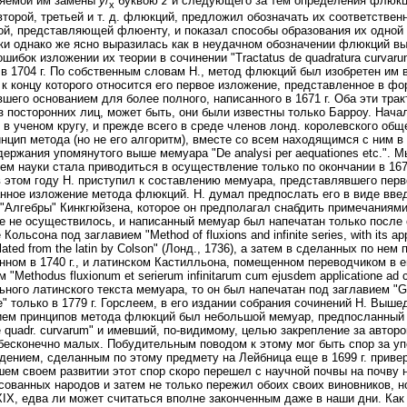
ляемой им замены
y
/
буквою
z
и следующего за тем определения флюк
x
второй, третьей и т. д. флюкций, предложил обозначать их соответственн
ой, представляющей флюенту, и показал способы образования их одной 
ки однако же ясно выразилась как в неудачном обозначении флюкций вы
ошибок изложении их теории в сочинении "Tractatus de quadratura curvar
 в 1704 г. По собственным словам Н., метод флюкций был изобретен им в
., к концу которого относится его первое изложение, представленное в ф
шего основанием для более полного, написанного в 1671 г. Оба эти тра
из посторонних лиц, может быть, они были известны только Барроу. Нач
в ученом кругу, и прежде всего в среде членов лонд. королевского обще
инцип метода (но не его алгоритм), вместе со всем находящимся с ним 
держания упомянутого выше мемуара "De analysi per aequationes etc."
ем науки стала приводиться в осуществление только по окончании в 167
 этом году Н. приступил к составлению мемуара, представлявшего перв
нное изложение метода флюкций. Н. думал предпослать его в виде вв
"Алгебры" Кинкгюйзена, которое он предполагал снабдить примечаниями
е не осуществилось, и написанный мемуар был напечатан только после 
Кольсона под заглавием "Method of fluxions and infinite series, with its app
nslated from the latin by Colson" (Лонд., 1736), а затем в сделанных по 
нном в 1740 г., и латинском Кастилльона, помещенном переводчиком в е
 "Methodus fluxionum et serierum infinitarum cum ejusdem applicatione ad
ьного латинского текста мемуара, то он был напечатан под заглавием "Geom
ae" только в 1779 г. Горслеем, в его издании собрания сочинений Н. Выш
ем принципов метода флюкций был небольшой мемуар, предпосланный 
de quadr. curvarum" и имевший, по-видимому, целью закрепление за автор
бесконечно малых. Побудительным поводом к этому мог быть спор за у
дением, сделанным по этому предмету на Лейбница еще в 1699 г. приве
ем своем развитии этот спор скоро перешел с научной почвы на почву
сованных народов и затем не только пережил обоих своих виновников, но
XIX, едва ли может считаться вполне законченным даже в наши дни. Как