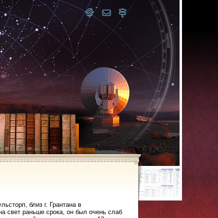
ние также и в том обстоятельстве, что в самом ученом мире полное признание этих заслуг последовало не ранее 1699 г., когда он, вместе с двумя братьями Бернулли, Лейбницем и Ремером, был избран в число восьми иностранных членов Парижской акад. наук. К еще более позднему сроку относится проявление того же признания в Англии. Здесь оно выразилось в 1703 г. в избрании Н., повторявшемся затем ежегодно до самого конца его жизни, в президенты лондонск. королевского общества. Членом последнего он, по представлению епископа салисбюрийского Барда, сделался в 1675 г., когда еще не имел почти никакой известности, что и выразилось в очень скромном тоне его письменной благодарности обществу за избрание. Если что может быть признано правительственной наградой Н. за его ученые заслуги, так это возведение его королевой Анной в 1705 г. в рыцарское достоинство, дававшее ему право на титул "сэр". С переходом Н. на должность смотрителя, а затем и директора Монетного двора, он был навсегда потерян для преподавания, так как совсем оставил Кембридж и жил то в Лондоне, то в Кенсингтоне. Последним проявлением его связей с Кембриджским унив. было состоявшееся в 1701 г. вторичное его избрание в число представителей университета в парламенте, оказавшееся еще более бесплодным, чем первое. Потеря, понесенная преподаванием в лице Н., по-видимому, в значительной мере должна быть распространена и на самую науку, так как все ученые работы Н., известные нам за сколько-нибудь значительные, относятся к эпохе, предшествующей 1696 г. Следует ли видеть причину этого в многочисленности служебных занятий или в общем ослаблении умственной энергии, явившемся результатом упомянутой выше психической болезни, мы, по недостатку данных, сказать не можем. Недугом, сведшим Н. в могилу, была каменная болезнь. Похороны Н., погребенного в Вестминстере, отличались торжественностью, но они не были делом ни правительства, ни английского общества. Устройство их всецело принадлежало родственникам покойного и, частью, лондонскому королевскому обществу наук, в качестве представителей которого (но не правительства) в похоронах участвовали, и даже держали шнурки балдахина, великий канцлер, два герцога и три графа. Также не участвовали ни правительство, ни английское общество и в сооружении памятников покойному. Великолепный мраморный памятник с надписью, заканчивающеюся словами: "Sibi gratulentur mortales, tale tantumque extitisse humani generis decus", был поставлен на могиле наследниками и родственниками п