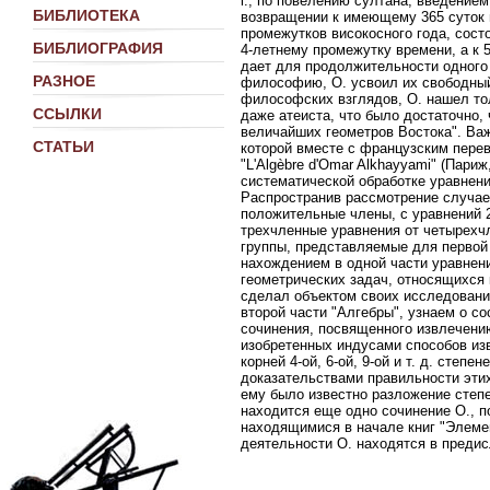
г., по повелению султана, введение
БИБЛИОТЕКА
возвращении к имеющему 365 суток 
промежутков високосного года, состо
БИБЛИОГРАФИЯ
4-летнему промежутку времени, а к 5
дает для продолжительности одного г
РАЗНОЕ
философию, О. усвоил их свободный
философских взглядов, О. нашел то
ССЫЛКИ
даже атеиста, что было достаточно,
величайших геометров Востока". Важ
СТАТЬИ
которой вместе с французским пере
"L'Algèbre d'Omar Alkhayyami" (Пари
систематической обработке уравнени
Распространив рассмотрение случае
положительные члены, с уравнений 2
трехчленные уравнения от четырехчл
группы, представляемые для первой 
нахождением в одной части уравнени
геометрических задач, относящихся 
сделал объектом своих исследовани
второй части "Алгебры", узнаем о с
сочинения, посвященного извлечени
изобретенных индусами способов из
корней 4-ой, 6-ой, 9-ой и т. д. сте
доказательствами правильности этих
ему было известно разложение степе
находится еще одно сочинение О., 
находящимися в начале книг "Элемен
деятельности О. находятся в предисло