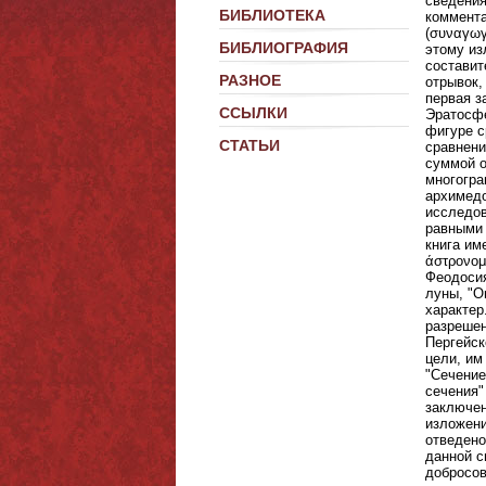
сведения
БИБЛИОТЕКА
коммента
(συναγωγ
БИБЛИОГРАФИЯ
этому из
составит
РАЗНОЕ
отрывок,
первая з
ССЫЛКИ
Эратосфе
фигуре с
СТАТЬИ
сравнени
суммой о
многогра
архимедо
исследов
равными 
книга им
άστρονομ
Феодосия
луны, "О
характер
разрешен
Пергейск
цели, им
"Сечение
сечения"
заключен
изложени
отведено
данной с
добросов