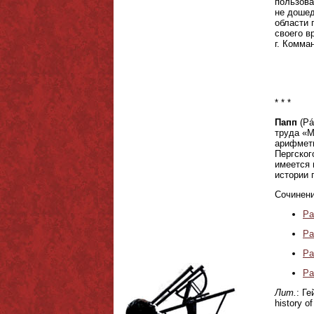
пользова
не дошед
области 
своего в
г. Комма
* * *
Папп
(Pá
труда «М
арифмети
Пергског
имеется 
истории 
Сочинени
Pa
Pa
Pa
Pa
Лит.
: Ге
history o