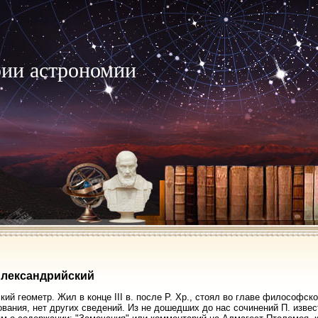
рии астрономии
Александрийский
кий геометр. Жил в конце III в. после Р. Хр., стоял во главе философск
вания, нет других сведений. Из не дошедших до нас сочинений П. извес