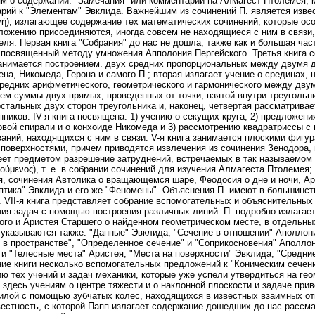
м о содержании: "Замечания" или комментарий на Алмагест Птолемея, 
рий к "Элементам" Эвклида. Важнейшим из сочинений П. является изве
ή), излагающее содержание тех математических сочинений, которые ос
ложению присоединяются, иногда совсем не находящиеся с ним в связи
еля. Первая книга "Собрания" до нас не дошла, также как и большая час
 посвященный методу умножения Апполония Пергейского. Третья книга со
анимается построением. двух средних пропорциональных между двумя
на, Никомеда, Герона и самого П.; вторая излагает учение о срединах, 
редних арифметического, геометрического и гармонического между дву
ем суммы двух прямых, проведенных от точки, взятой внутри треугольник
стальных двух сторон треугольника и, наконец, четвертая рассматрива
нников. IV-я книга посвящена: 1) учению о секущих круга; 2) предложен
вой спирали и о конхоиде Никомеда и 3) рассмотрению квадратриссы с
аний, находящихся с ним в связи. V-я книга занимается плоскими фигу
поверхностями, причем приводятся извлечения из сочинения Зенодора, п
еет предметом разрешение затруднений, встречаемых в так называемом 
ούμενος), т. е. в собрании сочинений для изучения Алмагеста Птолемея;
, сочинения Автолика о вращающемся шаре, Феодосия о дне и ночи, Ар
птика" Эвклида и его же "Феномены". Объяснения П. имеют в большинст
. VII-я книга представляет собрание вспомогательных и объяснительны
ия задач с помощью построения различных линий. П. подробно излагае
ого и Аристея Старшего о найденном геометрическом месте, в отдельных
 указываются также: "Данные" Эвклида, "Сечение в отношении" Аполлон
 в пространстве", "Определенное сечение" и "Соприкосновения" Аполлон
 и "Телесные места" Аристея, "Места на поверхности" Эвклида, "Средни
ие книги несколько вспомогательных предложений к "Коническим сечени
ю тех учений и задач механики, которые уже успели утвердиться на гео
 здесь учениям о центре тяжести и о наклонной плоскости и задаче при
илой с помощью зубчатых колес, находящихся в известных взаимных о
естность, с которой Папп излагает содержание дошедших до нас рассм