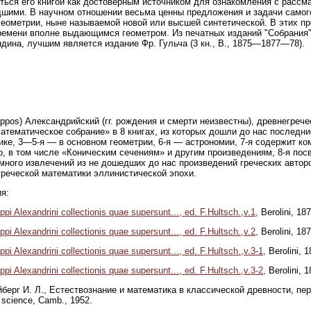
ться его книгой как достоверным источником для ознакомления с рассм
шими. В научном отношении весьма ценны предложения и задачи самого
геометрии, ныне называемой новой или высшей синтетической. В этих п
ремени вполне выдающимся геометром. Из печатных изданий "Собрания" 
ндина, лучшим является издание Фр. Гульча (3 кн., В., 1875—1877—78).
ppos) Александрийский (гг. рождения и смерти неизвестны), древнегрече
атематическое собрание» в 8 книгах, из которых дошли до нас последн
ке, 3—5-я — в основном геометрии, 6-я — астрономии, 7-я содержит к
о, в том числе «Коническим сечениям» и другим произведениям, 8-я пос
много извлечений из не дошедших до нас произведений греческих автор
греческой математики эллинистической эпохи.
я:
ppi Alexandrini collectionis quae supersunt..., ed. F.Hultsch.,v.1,
Berolini, 18
ppi Alexandrini collectionis quae supersunt..., ed. F.Hultsch.,v.2,
Berolini, 18
ppi Alexandrini collectionis quae supersunt..., ed. F.Hultsch.,v.3-1,
Berolini, 
ppi Alexandrini collectionis quae supersunt..., ed. F.Hultsch.,v.3-2,
Berolini, 
йберг И. Л., Естествознание и математика в классической древности, пер. 
f science, Camb., 1952.