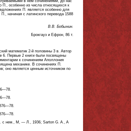
атриваемыми в нем сочинениями, до нас
 П., особенно из числа относящихся к
редложениях П. является особенно для
П., начиная с латинского перевода 1588
В.В. Бобынин.
Брокгауз и Ефрон, 86 т.
ский математик 2-й половины 3 в. Автор
ие 6. Первые 2 книги были посвящены
омментарии к сочинениям Аполлония
вящена механике. В сочинениях П.
ов; оно является ценным источником по
76—78.
76—78.
1876—78.
1876—78.
с нем., М, — Л., 1936; Sarton G. A., A