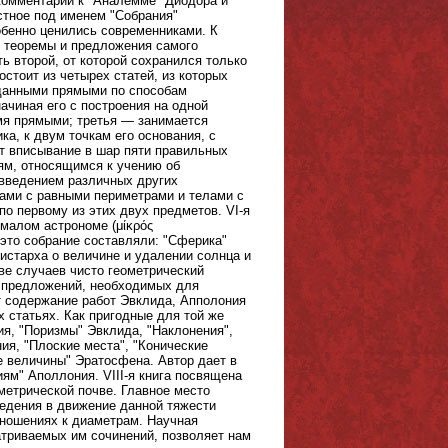
комментарий к "Аналемме" Диодора и
стное под именем "Собрания"
обенно ценились современниками. К
, теоремы и предложения самого
ть второй, от которой сохранился только
стоит из четырех статей, из которых
 данными прямыми по способам
начиная его с построения на одной
мя прямыми; третья — занимается
а, к двум точкам его основания, с
ет вписывание в шар пяти правильных
иям, относящимся к учению об
 введением различных других
рами с равными периметрами и телами с
о первому из этих двух предметов. VI-я
малом астрономе (μίκρός
 это собрание составляли: "Сферика"
истарха о величине и удалении солнца и
ве случаев чисто геометрический
х предложений, необходимых для
т содержание работ Эвклида, Апполония
 статьях. Как пригодные для той же
ия, "Поризмы" Эвклида, "Наклонения",
ия, "Плоские места", "Конические
е величины" Эратосфена. Автор дает в
ям" Аполлония. VIII-я книга посвящена
метрической почве. Главное место
ведения в движение данной тяжести
тношениях к диаметрам. Научная
атриваемых им сочинений, позволяет нам